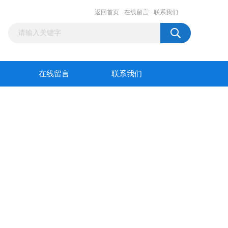
返回首页
在线留言
联系我们
在线留言
联系我们