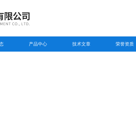
态
产品中心
技术文章
荣誉资质