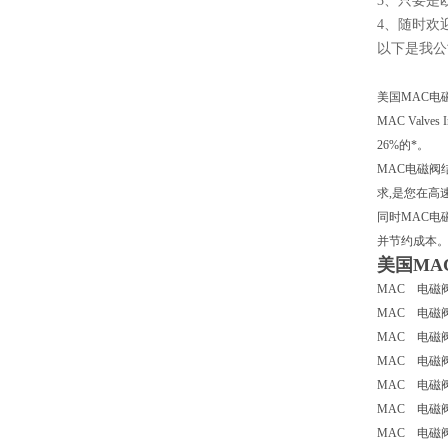
3、只要是
4、随时欢
以下是我公
美国MAC电
MAC Val
26%的*。
MAC电磁阀
求,是您在高
同时MAC电
并节约成本
美国MAC
MAC 电磁阀 
MAC 电磁阀 
MAC 电磁阀 
MAC 电磁阀 
MAC 电磁阀 
MAC 电磁阀 
MAC 电磁阀 