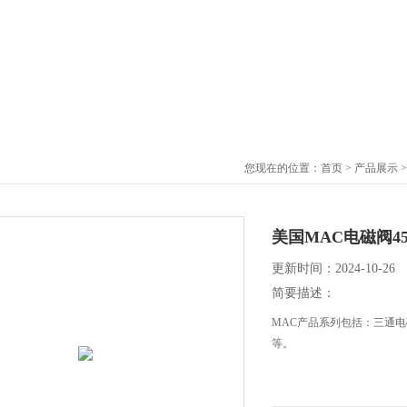
您现在的位置：
首页
>
产品展示
美国MAC电磁阀45A
更新时间：2024-10-26
简要描述：
MAC产品系列包括：三通
等。
美国MAC电磁阀45A-AA1-D