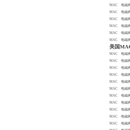
MAC 电磁阀 
MAC 电磁阀 
MAC 电磁阀 
MAC 电磁阀 
MAC 电磁阀 
MAC 电磁阀 
美国MAC
MAC 电磁阀 
MAC 电磁阀 
MAC 电磁阀 
MAC 电磁阀 
MAC 电磁阀 
MAC 电磁阀 
MAC 电磁阀 
MAC 电磁阀 
MAC 电磁阀 
MAC 电磁阀 
MAC 电磁阀 