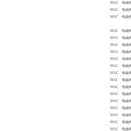
MAC 电磁阀 
MAC 电磁阀 
MAC 电磁阀 
MAC 电磁阀 
MAC 电磁阀 
MAC 电磁阀 
MAC 电磁阀 
MAC 电磁阀 
MAC 电磁阀 
MAC 电磁阀 
MAC 电磁阀 
MAC 电磁阀 
MAC 电磁阀 
MAC 电磁阀 
MAC 电磁阀 
MAC 电磁阀 
MAC 电磁阀 
MAC 电磁阀 