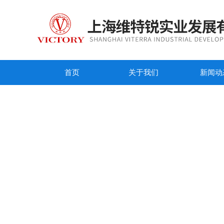
首页
关于我们
新闻动