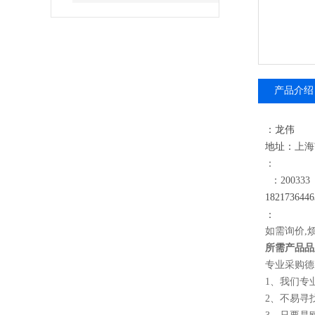
产品介绍
：龙伟
地址：
上海
：
：200333
18
21736446
：
如需询价,
所需产品品牌
专业采购德
1、我们
专
2、不易寻