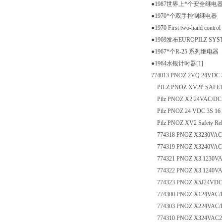
●1987世界上*个安全继电器
●1970*个双手控制继电器
●1970 First two-hand control 
●1969发布EUROPILZ S
●1967*个R-25 系列继电器
●1964水银计时器[1]
774013 PNOZ 2VQ 24VDC 3n/o
PILZ PNOZ XV2P SAFET
Pilz PNOZ X2 24VAC/DC
Pilz PNOZ 24 VDC 3S 16 _
Pilz PNOZ XV2 Safety Relay
774318 PNOZ X3230VAC2
774319 PNOZ X3240VAC2
774321 PNOZ X3.1230VA
774322 PNOZ X3.1240VA
774323 PNOZ X5J24VDC
774300 PNOZ X124VAC/D
774303 PNOZ X224VAC/
774310 PNOZ X324VAC24