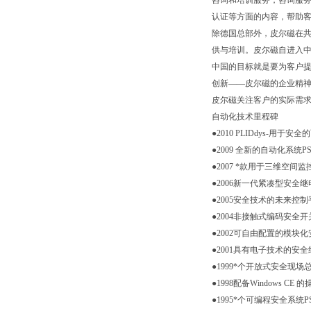
咨询和培训服务，咨询服务
认证等方面的内容，帮助
除德国总部外，皮尔磁在共
供与培训。皮尔磁自进入
中国的目标就是要为客户提
创新——皮尔磁的企业精神
皮尔磁关注客户的实际需
自动化技术里程碑
●2010 PLIDdys-用于
●2009 全新的自动化系统PSS 4000
●2007 *款用于三维空间监
●2006新一代紧凑型安全继电器
●2005安全技术的未来控制平台
●2004非接触式编码安全开关P
●2002可自由配置的模块化安
●2001具有电子技术的安全继
●1999*个开放式安全现场总线
●1998配备Windows CE 
●1995*个可编程安全系统PSS