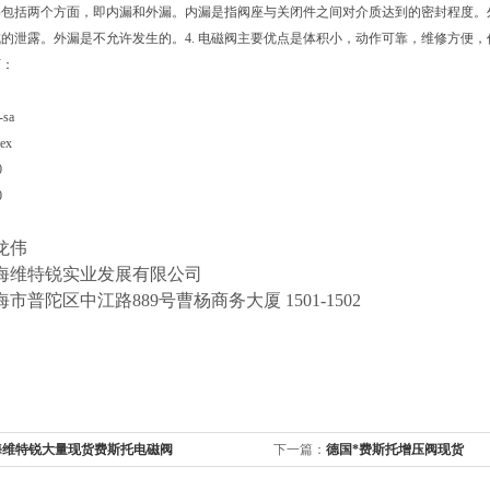
要包括两个方面，即内漏和外漏。内漏是指阀座与关闭件之间对介质达到的密封程度。
的泄露。外漏是不允许发生的。4. 电磁阀主要优点是体积小，动作可靠，维修方便
下：
-sa
-ex
0
0
龙伟
海维特锐实业发展有限公司
市普陀区中江路889号曹杨商务大厦 1501-1502
海维特锐大量现货费斯托电磁阀
下一篇：
德国*费斯托增压阀现货