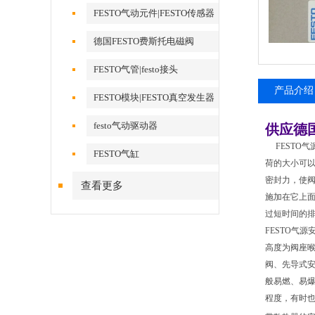
FESTO气动元件|FESTO传感器
德国FESTO费斯托电磁阀
FESTO气管|festo接头
产品介绍
FESTO模块|FESTO真空发生器
festo气动驱动器
供应德国
FESTO
FESTO气缸
荷的大小可
密封力，使
查看更多
施加在它上
过短时间的
FESTO气
高度为阀座喉
阀、先导式安
般易燃、易
程度，有时也