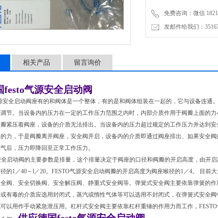
免费咨询：微信 18217
发邮件给我们：3516735
相关产品
留言询价
festo气源安全启动阀
气源安全启动阀座有的和阀体是一个整体，有的是和阀体组装在一起的，它与设备连通
以调节。当设备内的压力在一定的工作压力范围之内时，内部介质作用于阀瓣上面的力
阀瓣紧压着阀座，设备的介质无法排出。当设备内的压力超过规定的工作压力并达到安
面的力，于是阀瓣离开阀座，安全阀开启，设备内的介质即通过阀座排出、如果安全阀
排气后，压力即降回至正常工作压力。
源安全启动阀的主要参数是排量，这个排量决定于阀座的口径和阀瓣的开启高度，由开
径的1／40～l／20。FESTO气源安全启动阀瓣的开启高度为阀座喉径的1／4。 
全阀、安全切换阀、安全解压阀、静重式安全阀等。弹簧式安全阀主要依靠弹簧的作用
爆或有毒的介质应选用封闭式，蒸汽或惰性气体等可以选用不封闭式，在弹簧式安全阀
可以用作手动紧急泄压用。杠杆式安全阀主要依靠杠杆重锤的作用力而工作，FEST