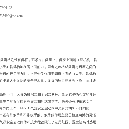
364463
699@qq.com
。阀瓣常连带有阀杆，它紧扣在阀座上。阀瓣上面是加载机构，载
小于加载机构加在阀上面的力，两者之差构成阀瓣与阀座之间的
全阀的开启压力时，内部介质作用于闹瓣上面的力大于加载机构
的排量大于设备的安全泄放量，设备内压力即逐渐下降，而且通
启高度不同，又分为微启式和全启式两种。微启式是指阀瓣的开启
目前大量生产的安全阀有弹簧式和杆式两大类。另外还有冲量式安全
力而工作，FESTO气源安全启动阀中又有封闭和不封闭的，一
中还有带扳手和不带扳手的。扳手的作用主要是检查阀瓣的灵活
O气源安全启动阀体积庞大往往限制了选用范围。温度较高时选用