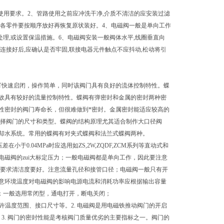
使用要求。2、管路使用之前应冲洗干净,介质不清洁的应安装过滤
时各零件要按顺序放好再恢复原状装好。4、电磁阀一般是单向工作
处理,或设置保温措施。6、电磁阀安装一般阀体水平,线圈垂直向
连接好后,应确认是否牢固,联接电器元件触点不应抖动,松动将引
即可快速启闭，操作简单，同时该阀门具有良好的流体控制特性。蝶
，故具有较好的流量控制特性。蝶阀有弹密封和金属的密封两种密
性密封的阀门寿命长，但很难做到*密封。金属密封能适应较高的
选择阀门的尺寸和类型。蝶阀的结构原理尤其适合制作大口径阀
却水系统。常用的蝶阀有对夹式蝶阀和法兰式蝶阀两种。
小于0.04MPa时应选用如ZS,2W,ZQDF,ZCM系列等直动式和
小于电磁阀的zui大标定压力；一般电磁阀都是单向工作，因此要注意
质要求清洁度要好。注意流量孔径和接管口径；电磁阀一般只有开
意环境温度对电磁阀的影响电源电流和消耗功率应根据输出容量
种；一般选用常闭型，通电打开，断电关闭；
许温度范围、接口尺寸等。2. 电磁阀是用电磁铁推动阀门的开启
3. 阀门的密封性能是考核阀门质量优劣的主要指标之一。阀门的