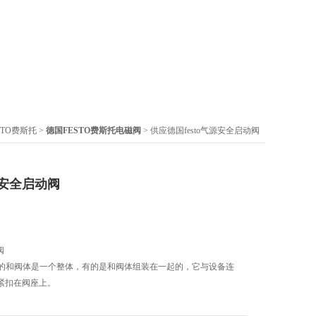
STO费斯托
>
德国FESTO费斯托电磁阀
> 供应德国festo气源安全启动阀
源安全启动阀
阀
有的和阀体是一个整体，有的是和阀体组装在一起的，它与设备连
紧扣在阀座上。