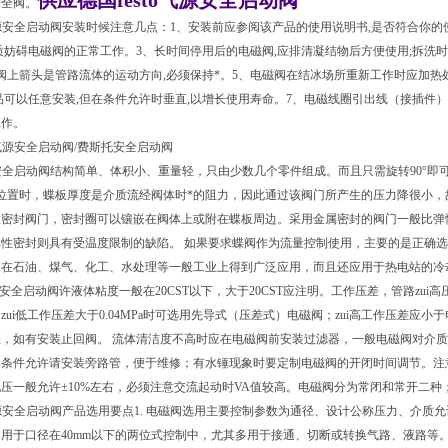
供应德国festo气源安全启动阀
安全阀。
源安全启动阀安装时候注意几点：1、安装前应参阅该产品的使用说明书,是否符合你的
质妨碍电磁阀的正常工作。3、长时间停用后的电磁阀,应排清凝结物后方便使用;拆洗
,阀上箭头是管路流体的运动方向,必须保持*。5、电磁阀在结冰场所重新工作时应加热
品可以任意安装,但在条件允许时垂直,以增长使用寿命。7、电磁线圈引出线（接插件）
工作。
O气源安全启动阀/费斯托安全启动阀
源安全启动阀结构简单、体积小、重量轻，只由少数几个零件组成。而且只需旋转90°
位置时，蝶板厚度是介质流经阀体时*的阻力，因此通过该阀门所产生的压力降很小
性密封阀门，密封圈可以镶嵌在阀体上或附在蝶板周边。采用金属密封的阀门一般比弹
弹性密封则具有受温度限制的缺陷。 如果要求蝶阀作为流量控制使用，主要的是正确
仅在石油、煤气、化工、水处理等一般工业上得到广泛应用，而且还应用于热电站的冷
安全启动阀许液体粘度一般在20CST以下，大于20CST应注明。工作压差，管路zui高压差在
zui低工作压差大于0.04MPa时可选用先导式（压差式）电磁阀；zui高工作压差应
差，如有安装止回阀。 流体清洁度不高时应在电磁阀前安装过滤器，一般电磁阀对介
；条件允许请安装旁路管，便于维修；有水锤现象时要定制电磁阀的开闭时间调节。注
压一般允许±10%左右，必须注意交流起动时VA值较高。电磁阀分为常闭和常开二
源安全启动阀产品选用要点1. 电磁阀选用主要控制参数为通径、设计公称压力、介质允
用于口径在40mm以下的两位式控制中，尤其多用于接通、切断或转换气路、液路等。