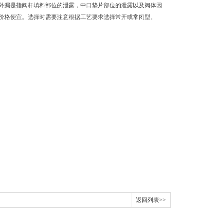
外漏是指阀杆填料部位的泄露，中口垫片部位的泄露以及阀体因
，价格便宜。选择时需要注意根据工艺要求选择常开或常闭型。
返回列表>>