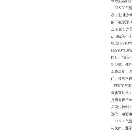
带散热器的
FESTO气
器,以防止杂
的,不能反装
上,有部分产
起电磁阀不
德国FEST
FESTO气
阀处于*开启
封型式。弹
工作温度，
门。蝶阀不
FESTO气源
分步直动式；
是否有反压
关两位控制
选取，电源电
FESTO气
与关闭，通常