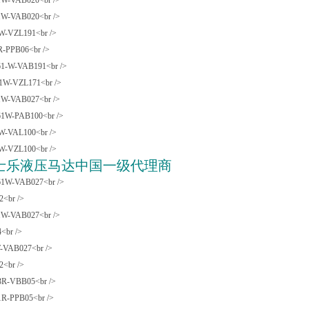
-VAB020<br />
-VAB020<br />
-VZL191<br />
-PPB06<br />
-W-VAB191<br />
W-VZL171<br />
-VAB027<br />
W-PAB100<br />
-VAL100<br />
-VZL100<br />
士乐液压马达中国一级代理商
W-VAB027<br />
br />
-VAB027<br />
br />
VAB027<br />
br />
R-VBB05<br />
R-PPB05<br />