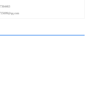
364463
699@qq.com