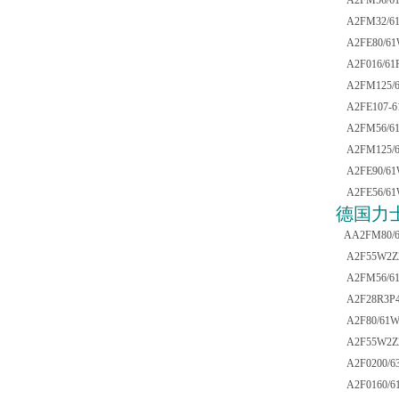
A2FM56/61W
A2FM32/61W
A2FE80/61W
A2F016/61R
A2FM125/61
A2FE107-61
A2FM56/61W
A2FM125/61
A2FE90/61W
A2FE56/61W
德国力
AA2FM80/61
A2F55W2Z2<
A2FM56/61W
A2F28R3P4<
A2F80/61W-
A2F55W2Z2<
A2F0200/63
A2F0160/61