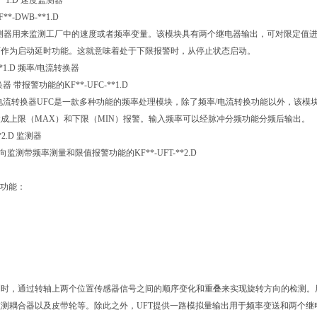
-**1.D 速度监测器
*-DWB-**1.D
测器用来监测工厂中的速度或者频率变量。该模块具有两个继电器输出，可对限定值进
可作为启动延时功能。这就意味着处于下限报警时，从停止状态启动。
-**1.D 频率/电流转换器
 带报警功能的KF**-UFC-**1.D
电流转换器UFC是一款多种功能的频率处理模块，除了频率/电流转换功能以外，该
成上限（MAX）和下限（MIN）报警。输入频率可以经脉冲分频功能分频后输出。
**2.D 监测器
转向监测带频率测量和限值报警功能的KF**-UFT-**2.D
个功能：
测时，通过转轴上两个位置传感器信号之间的顺序变化和重叠来实现旋转方向的检测。
测耦合器以及皮带轮等。除此之外，UFT提供一路模拟量输出用于频率变送和两个继