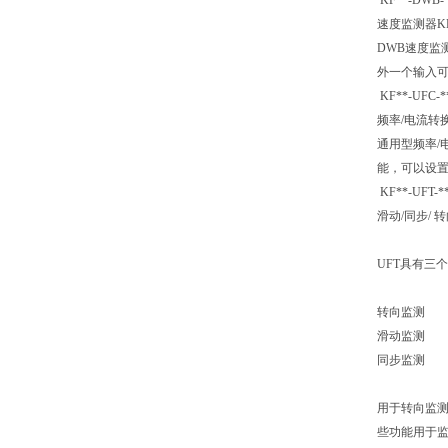
KF**-DWB
速度监测器KF*
DWB速度监
外一个输入
KF**-UFC
频率/电流转换器
通用型频率/
能，可以设置
KF**-UFT-
滑动/同步/ 
UFT具有三
转向监测
滑动监测
同步监测
用于转向监
些功能用于监