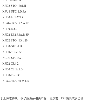
KFD2-CD2-EX1
FD2-STC4-Ex1.H
FU8-UFC-1.D.FA
KFD0-LC1-XXX
FA6-SR2-EX2.W.IR
KFD0-RO-2
FD2-EB2.R4A.B.SP
FD2-STC4-EX1.20
KFU8-GUT-1.D
FD0-SCS-1.55
KCD2-STC-EX1
KFD2-CR4-2
FD0-CS-Ex1.54
KFD0-TR-EX1
FA4-SR2-Ex1.W.LB
于上海维特锐，欲了解更多相关产品，请点击：P+F隔离式安全栅