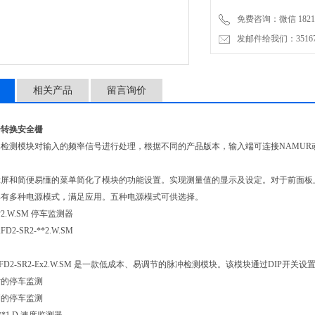
面板上带有可编程插口的模
免费咨询：微信 18217
发邮件给我们：3516735
相关产品
留言询价
信号转换安全栅
检测模块对输入的频率信号进行处理，根据不同的产品版本，输入端可连接NAMUR
示屏和简便易懂的菜单简化了模块的功能设置。实现测量值的显示及设定。对于前面板
具有多种电源模式，满足应用。五种电源模式可供选择。
**2.W.SM 停车监测器
2-SR2-**2.W.SM
FD2-SR2-Ex2.W.SM 是一款低成本、易调节的脉冲检测模块。该模块通过DIP
时的停车监测
测的停车监测