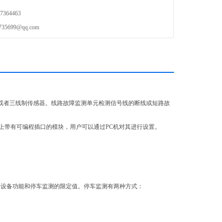
块，用户可以通过PC机对其进行设置。
364463
699@qq.com
或者三线制传感器。线路故障监测单元检测信号线的断线或短路故
上带有可编程插口的模块，用户可以通过PC机对其进行设置。
开关设置设备功能和停车监测的限定值。停车监测有两种方式：