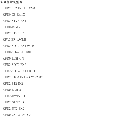
式安全栅常见型号：
FD2-SL2-Ex1.LK.1270
FD0-CS-Ex1.53
FD2-STV4-EX1-1
KFD0-RC-Ex1
FD2-STV4-1-1
FA6-ER-1.W.LB
FD2-SOT2-EX1.W.LB
FD0-SD2-Ex1.1180
KFD0-LGH-GN
KFD2-SOT2-EX2
FD2-SOT2-EX1.LB.IO
FD2-STC4-Ex1.2O-Y122582
KFD2-ST2-Ex2
KFD0-LGH-5T
KFD2-DWB-1.D
KFD2-GUT-1.D
KFD2-UT2-EX2
FD0-CS-Ex1.54-Y2