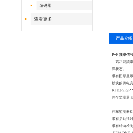
编码器
查看更多
产品介绍
P+F 频率
高功能频率
障状态。
带有图形显
模块的供电
KFD2-SR2-
停车监测器 KFD
停车监测器K
带有启动延
带有转向检