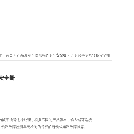
置：
首页
>
产品展示
>
倍加福P+F
>
安全栅
> P+F 频率信号转换安全栅
换安全栅
的频率信号进行处理，根据不同的产品版本，输入端可连接
器。线路故障监测单元检测信号线的断线或短路故障状态。
的菜单简化了模块的功能设置。实现测量值的显示及设定。对于前