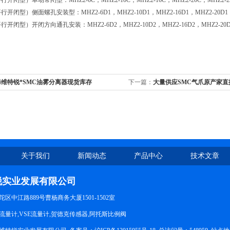
行开闭型）单动常闭型：MHZ2-6C，MHZ2-10C，MHZ2-16C，MHZ2-20C，MHZ2-25C
行开闭型）侧面螺孔安装型：MHZ2-6D1，MHZ2-10D1，MHZ2-16D1，MHZ2-20D1，MH
行开闭型）开闭方向通孔安装：MHZ2-6D2，MHZ2-10D2，MHZ2-16D2，MHZ2-20D2，M
海维特锐*SMC油雾分离器现货库存
下一篇：
大量供应SMC气爪原产家
关于我们
新闻动态
产品中心
技术文章
锐实业发展有限公司
区中江路889号曹杨商务大厦1501-1502室
量计,VSE流量计,贺德克传感器,阿托斯比例阀