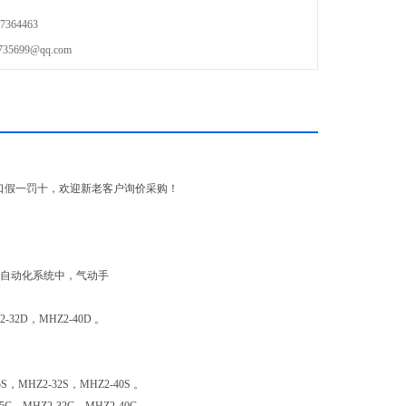
364463
699@qq.com
口假一罚十，欢迎新老客户询价采购！
在自动化系统中，气动手
32D，MHZ2-40D 。
，MHZ2-32S，MHZ2-40S 。