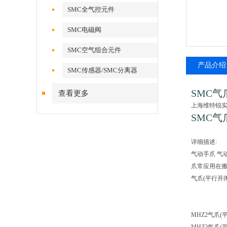
SMC全气控元件
SMC电磁阀
SMC空气组合元件
产品介绍
SMC传感器/SMC分离器
SMC气
查看更多
上海维特锐实
SMC气
详细描述:
气动手爪 
爪常应用在
气爪(平行开闭型
MHZ2气爪(平