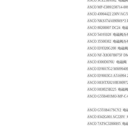
ASCO SCE238A002 电
ASCO MP-C089/238714-00
ASCO 43004422 230V/A
ASCO NKS374A090MS*2 
ASCO 88200007 DC24
ASCO 54191028 电磁阀
ASCO 35500382 电磁阀
ASCO EF8320G200 电
ASCO NF-XB307B075F
ASCO 8300D076U 电磁阀
ASCO EF8017G2 MM994
ASCO EF8003G1 A51699
ASCO HEHTX8210B3809
ASCO HE8025B225 电
ASCO G55B401MO-MP
ASCO G551B417SCY2
ASCO 8342G001 AC22
ASCO 7ATSC32000H5 