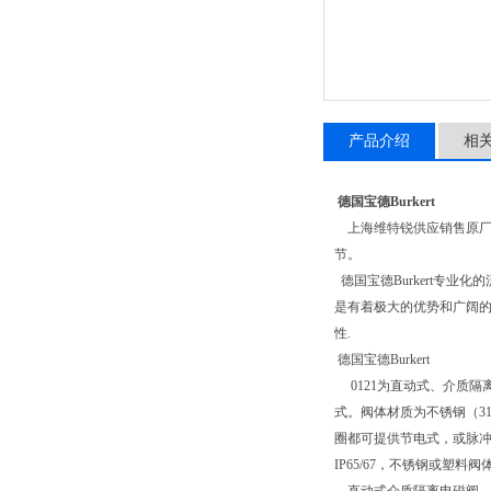
产品介绍
相
德国宝德Burkert
上海维特锐供应销售原厂bu
节。
德国宝德Burkert专
是有着极大的优势和广阔的
性.
德国宝德Burkert
0121为直动式、介质隔
式。阀体材质为不锈钢（31
圈都可提供节电式，或脉冲式
IP65/67，不锈钢或塑料阀体