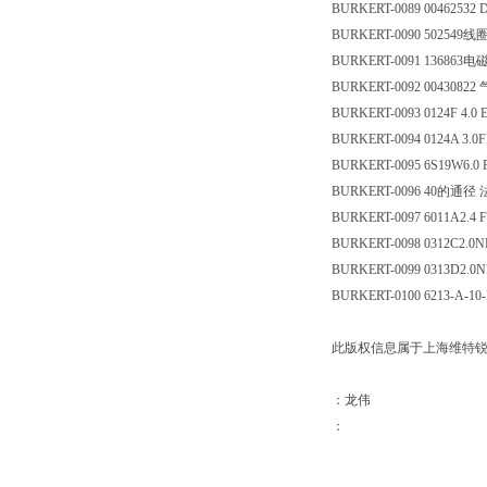
BURKERT-0089 00462
BURKERT-0090 5025
BURKERT-0091 1368
BURKERT-0092 0043
BURKERT-0093 0124F 4
BURKERT-0094 0124A 3
BURKERT-0095 6S19W
BURKERT-0096 40
BURKERT-0097 6011A2.
BURKERT-0098 0312C2
BURKERT-0099 0313D2
BURKERT-0100 6213-A-
此版权信息属于上海维特锐
：龙伟
：