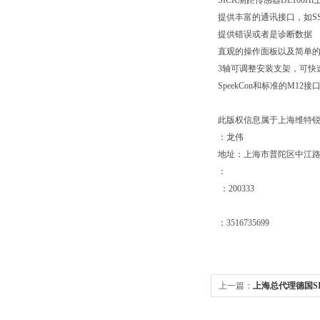
SICK测距传感器DL100
提供丰富的通讯接口，如SSI/
提供错误或者是诊断数据
直观的操作面板以及简单的
3轴可调整安装支架，可快
SpeekCon和标准的M12接
此版权信息属于上海维特
：龙伟
地址：上海市普陀区中江路889
：
：200333
：3516735699
上一篇：
上海总代理德国S