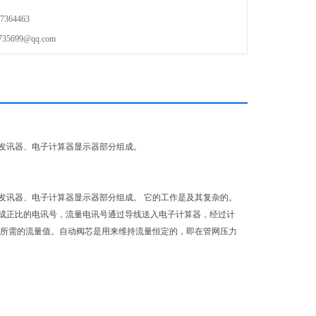
364463
699@qq.com
发讯器、电子计算器显示器部分组成。
发讯器、电子计算器显示器部分组成。 它的工作是及其复杂的。
成正比的电讯号，流量电讯号通过导线送入电子计算器，经过计
定所需的流量值。自动阀芯是用来维持流量恒定的，即在管网压力