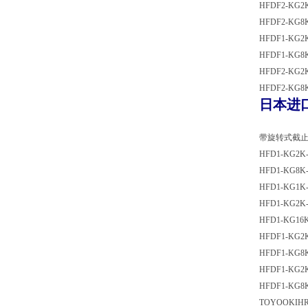
HFDF2-KG2K
HFDF2-KG8K
HFDF1-KG2K
HFDF1-KG8K
HFDF2-KG2K
HFDF2-KG8K
日本进
带旋转式截止
HFD1-KG2K-
HFD1-KG8K-
HFD1-KG1K-
HFD1-KG2K-
HFD1-KG16K
HFDF1-KG2K
HFDF1-KG8K
HFDF1-KG2K
HFDF1-KG8K
TOYOOKI