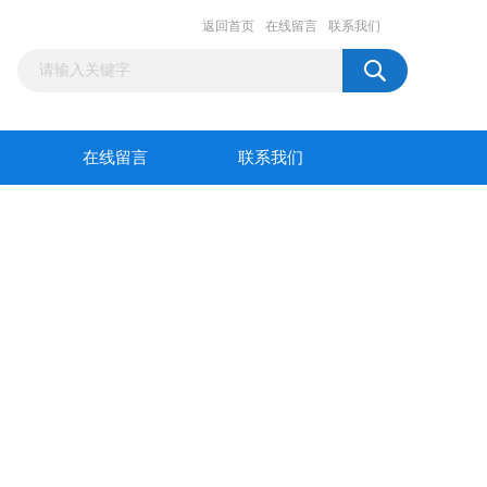
返回首页
在线留言
联系我们
在线留言
联系我们