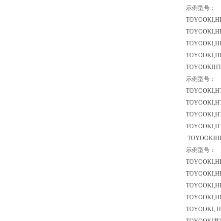
示例型号：
TOYOOKI,HR
TOYOOKI,HR
TOYOOKI,HR
TOYOOKI,HR
TOYOOKIH
示例型号：
TOYOOKI,HT
TOYOOKI,HT
TOYOOKI,HT
TOYOOKI,HT
TOYOOKIH
示例型号：
TOYOOKI,HR
TOYOOKI,HR
TOYOOKI,HR
TOYOOKI,HR
TOYOOKI, H