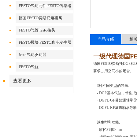
FESTO气动元件|FESTO传感器
德国FESTO费斯托电磁阀
FESTO气管|festo接头
产品介绍
相
FESTO模块|FESTO真空发生器
festo气动驱动器
一级代理德国F
德国FESTO费斯托DGP
FESTO气缸
要求占用空间小的场合。
查看更多
3种不同类型的导向:
- DGP基本气缸，带集
- DGPL-GF带普通轴
- DGPL-KF滚珠轴
派生型和功能:
- 缸径8到80 mm