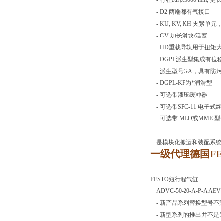
- 行程zui长3000 mm,
- D2 两端都有气接口
- KU, KV, KH 夹紧单
- GV 加长滑块/活塞
- HD重载导轨用于扭矩
- DGPI 派生型集成有位移
- 派生型号GA，具有防污浊
- DGPL-KF为*润滑型
- 可选带液压缓冲器
- 可选带SPC-11 电子
- 可选带 MLO或MME
是模块化搬运和装配系统
一级代理德国F
FESTO短行程气缸
ADVC-50-20-A-P
- 新产品系列替换型号不完整的老产品
- 新型系列的推出并不是为