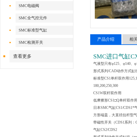
SMC电磁阀
SMC全气控元件
SMC标准型气缸
产品介绍
相
SMC检测开关
SMC进口气缸CX
查看更多
气液型只有φ125、φ140、φ
形式系列/CAD动作方式缸
标准型CS1单杆双作用125,140
180,200,250,300
CS1W双杆双作用
低摩擦形CS1□Q单杆双作用125
日本SMC气缸CS1/CDS1
方形端盖，大直径拉杆型
带磁性开关（CDS1系列：CD
气缸CS2/CDS2