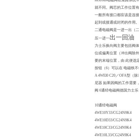
Rexroth电磁阀在液
就不同。阀芯的工作位置有
一般所有接口都应该是连
起到或接通或封闭的作用。
二通电磁阀是一进一出（二
出一回油
压一进一
力士乐换向阀主要包括阀体
位或偏离位置（冲出阀除外
要的末端位置，由 此便选
按钮（6）可以在 电磁铁不
A 4WEl0 C20／O
尼器 如果因阀的工作需要，
阀 6通经电磁阀德国力士乐
10通经电磁阀
4WE10Y33/CG24N9K4
4WE10D33/CG24N9K4
4WE10C33/CG24N9K4
4WE10L33/CG24N9K4