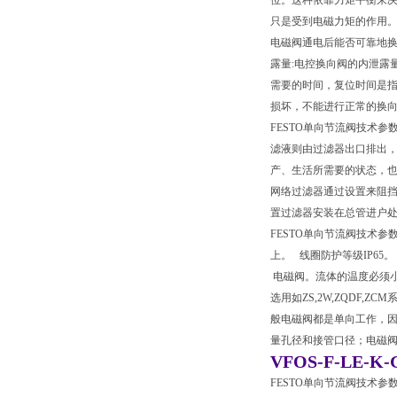
位。这种依靠力矩平衡来
只是受到电磁力矩的作用。
电磁阀通电后能否可靠地换
露量:电控换向阀的内泄露
需要的时间，复位时间是指从
损坏，不能进行正常的换
FESTO单向节流阀技术
滤液则由过滤器出口排出，
产、生活所需要的状态，也
网络过滤器通过设置来阻挡
置过滤器安装在总管进户处
FESTO单向节流阀技术
上。 线圈防护等级IP6
电磁阀。流体的温度必须小于
选用如ZS,2W,ZQDF,
般电磁阀都是单向工作，因
量孔径和接管口径；电磁
VFOS-F-LE-K-G
FESTO单向节流阀技术