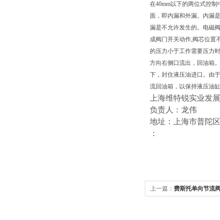
在40mm以下的两位式控
面，即内漏和外漏。内漏
漏是不允许发生的。电磁
成阀门开关动作,阀芯位置
的压力小于工作需要压力
方向右侧口流出，回油箱。
下，封住液压油进口。由
流回油箱，以保持液压油
上海维特锐实业发
负责人：龙伟
地址：上海市普陀区中江
：
上一篇：
费斯托单向节流