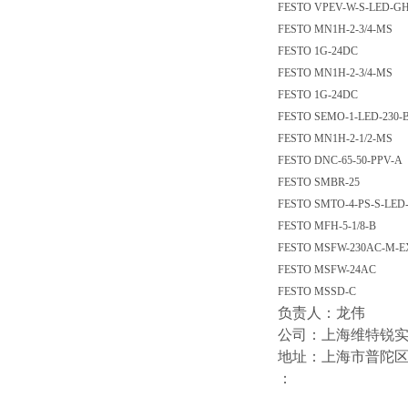
FESTO VPEV-W-S-LED-G
FESTO MN1H-2-3/4-MS
FESTO 1G-24DC
FESTO MN1H-2-3/4-MS
FESTO 1G-24DC
FESTO SEMO-1-LED-230-
FESTO MN1H-2-1/2-MS
FESTO DNC-65-50-PPV-A
FESTO SMBR-25
FESTO SMTO-4-PS-S-LED-
FESTO MFH-5-1/8-B
FESTO MSFW-230AC-M-E
FESTO MSFW-24AC
FESTO MSSD-C
负责人：龙伟
公司：上海维特锐
地址：上海市普陀区中江
：