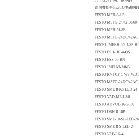
入，使其弹回。根本的
德国费斯托FESTO电磁阀F
FESTO MFH-3-1/8
FESTO MSFG-24/42-50/60
FESTO MFH-51/8B
FESTO MSFG-24DC/42AC
FESTO JMEBH-5/2-1/8P-B
FESTO ESH-HC-4-QS
FESTO ESS-50-BN
FESTO JMFH-5-3/8-B
FESTO KVI-CP-1-WS-WD-
FESTO MSFG-24DC/42AC
FESTO SME-8-K5-LED-24
FESTO VAD-ME-I-3/8
FESTO ADVUL-16-5-PA
FESTO DSN-8-10P
FESTO SME-10-SL-LED-24
FESTO SME-8-S-LED-24
FESTO VAF-PK-4