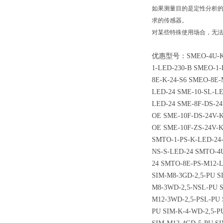
如果测量目的是定性分析
求的传感器。
对某些特殊使用场合，无
优惠型号：SMEO-4U-K-LED
1-LED-230-B SMEO-1-
8E-K-24-S6 SMEO-8E
LED-24 SME-10-SL-L
LED-24 SME-8F-DS-24
OE SME-10F-DS-24V-K
OE SME-10F-ZS-24V-K
SMTO-1-PS-K-LED-24
NS-S-LED-24 SMTO-4
24 SMTO-8E-PS-M12-L
SIM-M8-3GD-2,5-PU S
M8-3WD-2,5-NSL-PU S
M12-3WD-2,5-PSL-PU 
PU SIM-K-4-WD-2,5-P