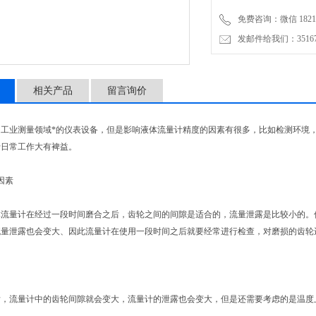
免费咨询：微信 18217
发邮件给我们：3516735
相关产品
留言询价
是工业测量领域*的仪表设备，但是影响液体流量计精度的因素有很多，比如检测环境
于日常工作大有裨益。
因素
流量计在经过一段时间磨合之后，齿轮之间的间隙是适合的，流量泄露是比较小的。但
流量泄露也会变大、因此流量计在使用一段时间之后就要经常进行检查，对磨损的齿轮
后，流量计中的齿轮间隙就会变大，流量计的泄露也会变大，但是还需要考虑的是温度