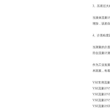
3、压差过大
当液体流量
增加，误差
4、介质粘度
当测量的介
符合流量计
作为工业发
本因素，有
VSE常用流
VSE流量计
V
VSE流量计
VI
VSE流量计
V
VSE流量计
E