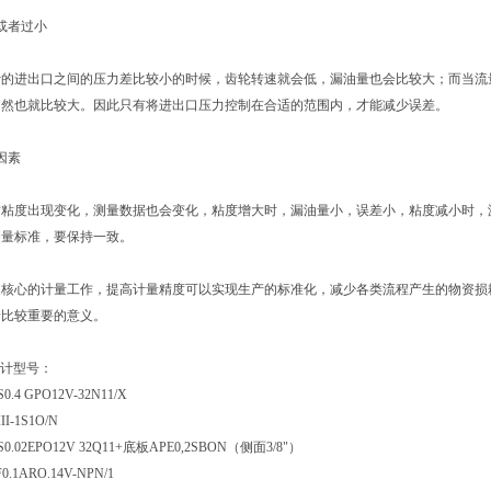
或者过小
计的进出口之间的压力差比较小的时候，齿轮转速就会低，漏油量也会比较大；而当流
自然也就比较大。因此只有将进出口压力控制在合适的范围内，才能减少误差。
因素
质粘度出现变化，测量数据也会变化，粘度增大时，漏油量小，误差小，粘度减小时，
测量标准，要保持一致。
展核心的计量工作，提高计量精度可以实现生产的标准化，减少各类流程产生的物资损
着比较重要的意义。
量计型号：
S0.4 GPO12V-32N11/X
II-1S1O/N
S0.02EPO12V 32Q11+底板APE0,2SBON（侧面3/8"）
F0.1ARO.14V-NPN/1