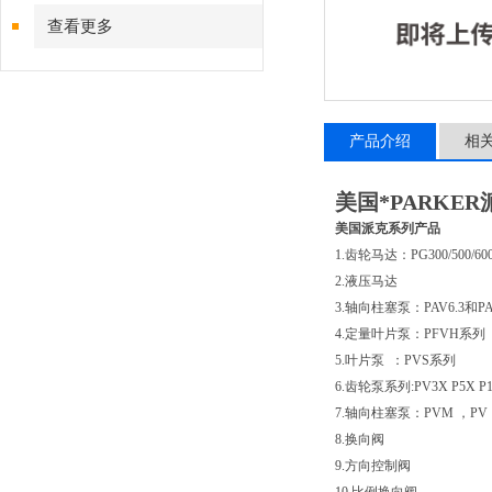
查看更多
产品介绍
相
美国*PARK
美国派克系列产品
1.齿轮马达：PG300/500/6
2.液压马达
3.轴向柱塞泵：PAV6.3和P
4.定量叶片泵：PFVH系列
5.叶片泵 ：PVS系列
6.齿轮泵系列:PV3X P5X P1
7.轴向柱塞泵：PVM ，PV
8.换向阀
9.方向控制阀