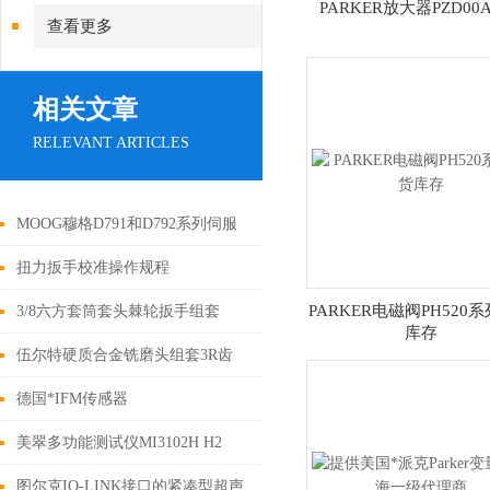
PARKER放大器PZD00A
查看更多
相关文章
RELEVANT ARTICLES
MOOG穆格D791和D792系列伺服
阀选购指南
扭力扳手校准操作规程
PARKER电磁阀PH520
3/8六方套筒套头棘轮扳手组套
库存
伍尔特硬质合金铣磨头组套3R齿
德国*IFM传感器
美翠多功能测试仪MI3102H H2
/MI3102
图尔克IO-LINK接口的紧凑型超声