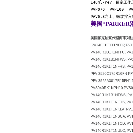
140ml/rev，额定工作压
PVP076, PVP10
PAV6.3之上、螺纹拧入
美国*PARKE
美国派克油泵代理商系列
PV140L1G1T1NFFP, PV1
PV140R1D1T1NFFC, PV1
PV140R1K1B1NFWS, PV1
PV140R1K1T1NFHS, PV1
PFVI2520C175R16FN PF
PFVI3525A3017R15FN1
PVS040RK1NPH10 PVS0
PV140R1K1B1NFWS, PV1
PV140R1K1T1NFHS, PV1
PV140R1K1T1NKLA, PV
PV140R1K1T1NSCA, PV
PV140R1K1T1NTCD, PV1
PV140R1K1T1NULC, PV