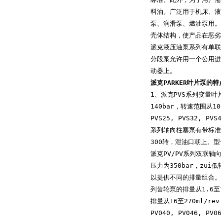
料油。广泛用于机床、液
泵、润滑泵、燃油泵用。
壳体结构，使产品在恶劣
派克液压油泵系列有单联
分段泵允许用一个公用进
动器上。
派克PARKER叶片泵的特
1、派克PVS系列变量叶
140bar，转速范围从10
PVS25, PVS32, P
系列轴向柱塞泵有带标准压
300转，泄油口朝上。型号有：P
派克PV/PV系列双联轴
压力为350bar，zu
以提供不同的排量组合。P
列齿轮泵的排量从1.6至
排量从16至270ml/re
PV040, PV046, P