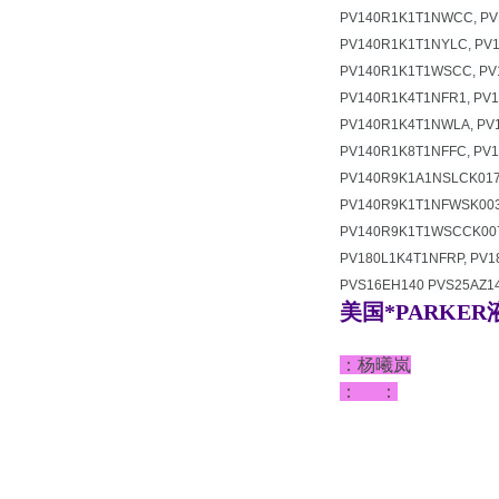
PV140R1K1T1NWCC, PV
PV140R1K1T1NYLC, PV
PV140R1K1T1WSCC, PV
PV140R1K4T1NFR1, PV
PV140R1K4T1NWLA, PV
PV140R1K8T1NFFC, PV
PV140R9K1A1NSLCK017
PV140R9K1T1NFWSK003
PV140R9K1T1WSCCK007
PV180L1K4T1NFRP, PV
PVS16EH140 PVS25AZ1
美国*PARKE
：杨曦岚
： ：