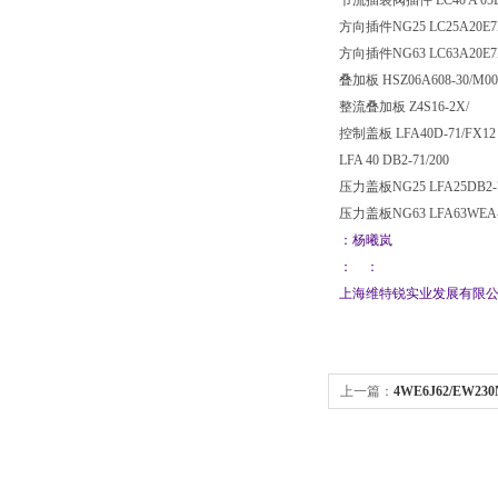
节流插装阀插件 LC40 A 05
方向插件NG25 LC25A20E
方向插件NG63 LC63A20E
叠加板 HSZ06A608-30/M0
整流叠加板 Z4S16-2X/
控制盖板 LFA40D-71/FX1
LFA 40 DB2-71/200
压力盖板NG25 LFA25DB2-
压力盖板NG63 LFA63WEA-
：杨曦岚
： ：
上海维特锐实业发展有限
上一篇：
4WE6J62/EW2
电磁阀4WE6J62/EW230N9