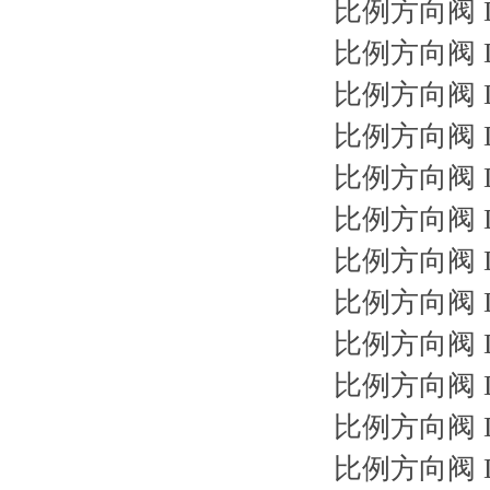
比例方向阀 DP
比例方向阀 DP
比例方向阀 DP
比例方向阀 DPZ
比例方向阀 DP
比例方向阀 DPZ
比例方向阀 DP
比例方向阀 DP
比例方向阀 DP
比例方向阀 DP
比例方向阀 DP
比例方向阀 DP