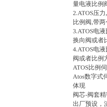
量电液比例阀
2.ATOS
比例阀,带两
3.ATOS电
换向阀或者比
4.ATOS电
阀或者比例方
ATOS比例
Atos数字
体现
阀芯-阀套
出厂预设，