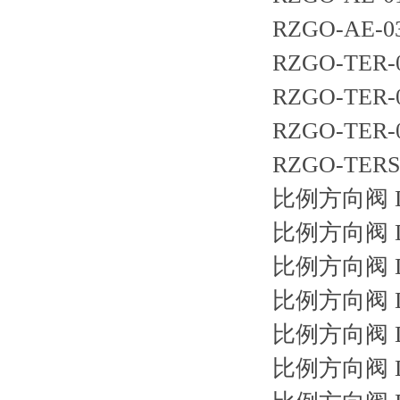
RZGO-AE-03
RZGO-TER-
RZGO-TER-
RZGO-TER-0
RZGO-TERS-
比例方向阀 DP
比例方向阀 DP
比例方向阀 DP
比例方向阀 DP
比例方向阀 DP
比例方向阀 DP