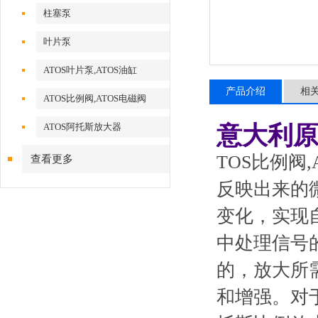
柱塞泵
叶片泵
ATOS叶片泵,ATOS油缸
产品介绍
相
ATOS比例阀,ATOS电磁阀
ATOS阿托斯放大器
意大利原
TOS比例阀
查看更多
反映出来的
变化，实现
中处理信号
的，放大所
和增强。对