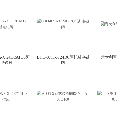
/A-X 24DCATOS阿
DHO-0711-X 24DC阿托斯电磁
意大利阿
斯电磁阀
阀