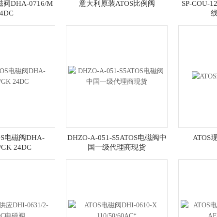
阀DHA-0716/M
意大利原装ATOS比例阀
SP-COU-
4DC
线
S电磁阀DHA-
DHZO-A-051-S5ATOS电磁阀中
ATOS现
2/GK 24DC
国一级代理商现货