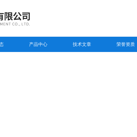
态
产品中心
技术文章
荣誉资质