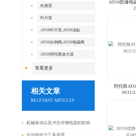
ATOS防爆电磁
柱塞泵
2
叶片泵
ATOS叶片泵,ATOS油缸
ATOS比例阀,ATOS电磁阀
ATOS阿托斯放大器
查看更多
阿托斯ATO
相关文章
0631/
RELEVANT ARTICLES
机械振动以及冲击对继电器的影响
伍尔特扭力工具原理