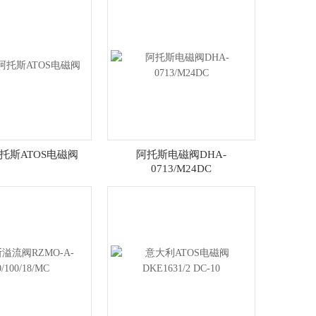
托斯ATOS电磁阀
阿托斯电磁阀DHA-
0713/M24DC