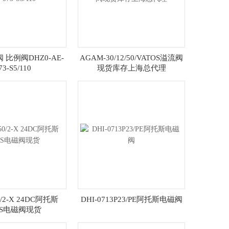
 比例阀DHZ0-AE-
AGAM-30/12/50/VATOS溢流阀
73-S5/110
现货库存上海总代理
0/2-X 24DC阿托斯
DHI-0713P23/PE阿托斯电磁阀
OS电磁阀现货