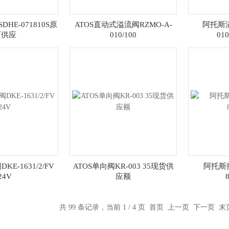
HE-071810S原
ATOS直动式溢流阀RZMO-A-
阿托斯溢
厂供应
010/100
010
E-1631/2/FV
ATOS单向阀KR-003 35现货供
阿托斯插
24V
应额
共 99 条记录，当前 1 / 4 页 首页 上一页
下一页
末