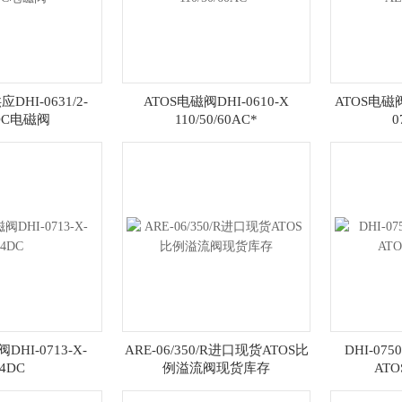
DHI-0631/2-
ATOS电磁阀DHI-0610-X
ATOS电磁阀
DC电磁阀
110/50/60AC*
0
DHI-0713-X-
ARE-06/350/R进口现货ATOS比
DHI-075
4DC
例溢流阀现货库存
AT