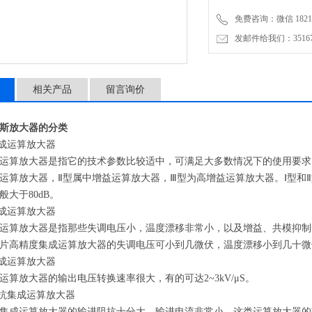
免费咨询：微信 18217
发邮件给我们：3516735
相关产品
留言询价
斯放大器的分类
集成运算放大器
运算放大器是指它的技术参数比较适中，可满足大多数情况下的使用要求。
运算放大器，Ⅱ型属中增益运算放大器，Ⅲ型为高增益运算放大器。Ⅰ型和
般大于80dB。
集成运算放大器
运算放大器是指那些失调电压小，温度漂移非常小，以及增益、共模抑制
片高精度集成运算放大器的失调电压可小到几微伏，温度漂移小到几十微
集成运算放大器
运算放大器的输出电压转换速率很大，有的可达2~3kV/μS。
阻抗集成运算放大器
集成运算放大器的输进阻抗十分大，输进电流非常小。这类运算放大器的