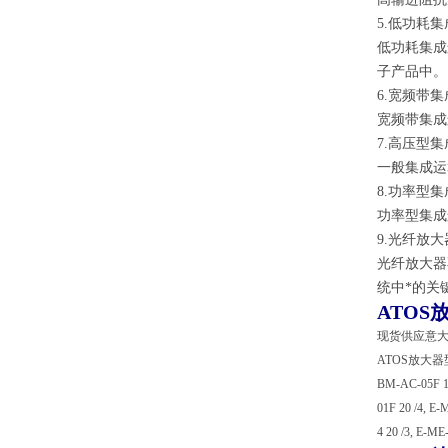
5.低功耗
低功耗集成
子产品中。
6.宽频带
宽频带集成
7.高压型
一般集成运
8.功率型
功率型集成
9.光纤放大
光纤放大器
统中*的关
ATOS
现货供应意大
ATOS放大器型号： 
BM-AC-05F 11
01F 20 /4, E
4 20 /3, E-ME