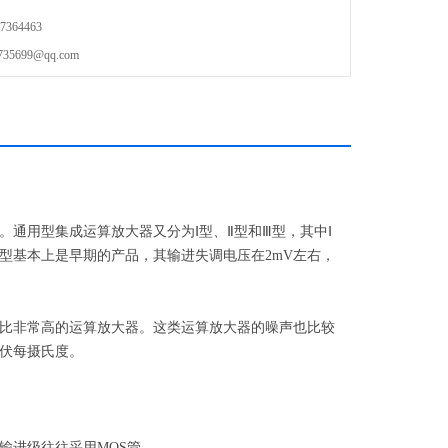
364463
699@qq.com
通用型集成运算放大器又分为Ⅰ型、Ⅱ型和Ⅲ型，其中Ⅰ
Ⅱ型基本上是早期的产品，其输进失调电压在2mV左右，
比非常高的运算放大器。这类运算放大器的噪声也比较
伏每摄氏度。
输进级往往采用MOS管。