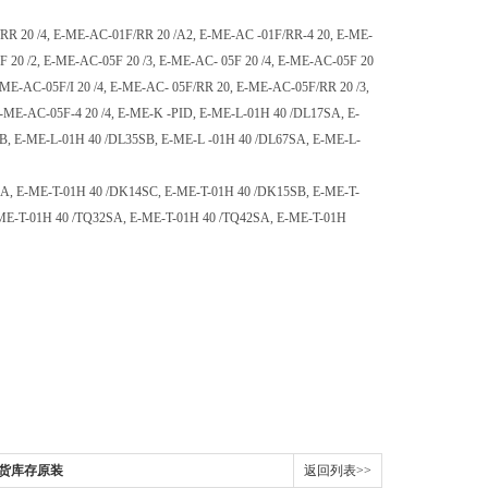
F/RR 20 /4, E-ME-AC-01F/RR 20 /A2, E-ME-AC -01F/RR-4 20, E-ME-
F 20 /2, E-ME-AC-05F 20 /3, E-ME-AC- 05F 20 /4, E-ME-AC-05F 20
E-ME-AC-05F/I 20 /4, E-ME-AC- 05F/RR 20, E-ME-AC-05F/RR 20 /3,
E-ME-AC-05F-4 20 /4, E-ME-K -PID, E-ME-L-01H 40 /DL17SA, E-
B, E-ME-L-01H 40 /DL35SB, E-ME-L -01H 40 /DL67SA, E-ME-L-
A, E-ME-T-01H 40 /DK14SC, E-ME-T-01H 40 /DK15SB, E-ME-T-
ME-T-01H 40 /TQ32SA, E-ME-T-01H 40 /TQ42SA, E-ME-T-01H
器现货库存原装
返回列表>>