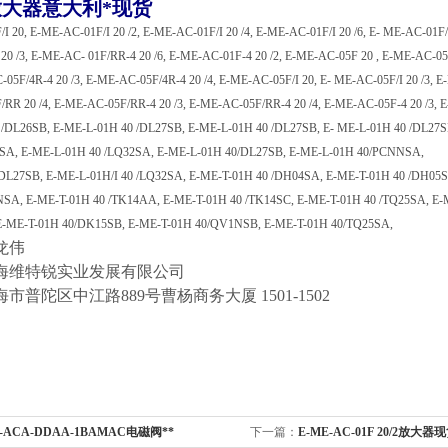
放大器意大利*现货
I 20, E-ME-AC-01F/I 20 /2, E-ME-AC-01F/I 20 /4, E-ME-AC-01F/I 20 /6, E- ME-AC-01
20 /3, E-ME-AC- 01F/RR-4 20 /6, E-ME-AC-01F-4 20 /2, E-ME-AC-05F 20 , E-ME-AC-05
-05F/4R-4 20 /3, E-ME-AC-05F/4R-4 20 /4, E-ME-AC-05F/I 20, E- ME-AC-05F/I 20 /3, 
RR 20 /4, E-ME-AC-05F/RR-4 20 /3, E-ME-AC-05F/RR-4 20 /4, E-ME-AC-05F-4 20 /3, 
/DL26SB, E-ME-L-01H 40 /DL27SB, E-ME-L-01H 40 /DL27SB, E- ME-L-01H 40 /DL27S
2SA, E-ME-L-01H 40 /LQ32SA, E-ME-L-01H 40/DL27SB, E-ME-L-01H 40/PCNNSA,
DL27SB, E-ME-L-01H/I 40 /LQ32SA, E-ME-T-01H 40 /DH04SA, E-ME-T-01H 40 /DH05S
NSA, E-ME-T-01H 40 /TK14AA, E-ME-T-01H 40 /TK14SC, E-ME-T-01H 40 /TQ25SA, E-
E-ME-T-01H 40/DK15SB, E-ME-T-01H 40/QV1NSB, E-ME-T-01H 40/TQ25SA,
龙伟
海维特锐实业发展有限公司
市普陀区中江路889号曹杨商务大厦 1501-1502
A-ACA-DDAA-1BAMAC电磁阀**
下一篇：
E-ME-AC-01F 20/2放大