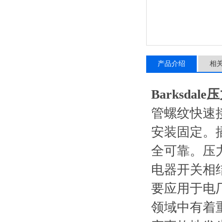
产品介绍
相
Barksdal
管螺纹快速
安装固定。
全可靠。压
电器开关相
要应用于电
领域中有着