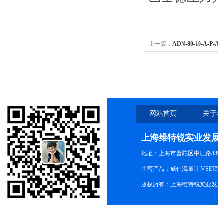
上一篇：
ADN-80-10-A
网站首页
关于
上海维特锐实业发
地址：上海市普陀区中江路889号
主营产品：威仕流量计,VSE
版权所有：上海维特锐实业发