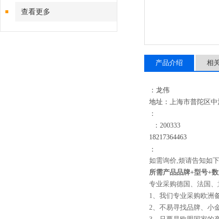
查看更多
产品介绍
相
：龙伟
地址：
上海市普陀区中江路
：
：200333
18
217364463
：
如需询价,烦请告知如下
所需产品品牌+型号+数量
专业采购德国、法国、
1、我们
专业采购欧洲
2、不易寻找品牌、小