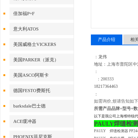
倍加福P+F
意大利ATOS
产品介绍
相
美国威格士VICKERS
：龙伟
美国PARKER（派克）
地址：
上海市普陀区中江路
：
美国ASCO阿斯卡
：200333
18
217364463
德国FESTO费斯托
：
如需询价,烦请告知如下
barksdale巴士德
所需产品品牌+型号+数量
以下是我公司上海维特锐
ACE缓冲器
PAULY焊缝检测仪 P
PAULY 焊缝检测器 PP2441qE
PHOENIX菲尼克斯