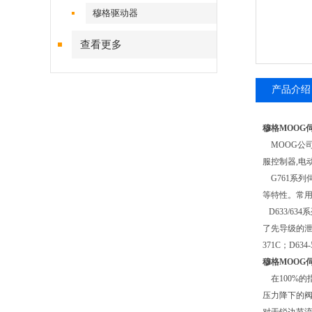
穆格驱动器
查看更多
产品介绍
穆格MOOG
MOOG公司
服控制器,电
G761系列
等特性。常用型号：
D633/6
了先导级的泄漏
371C；D634
穆格MOOG
在100%的
压力降下的阀