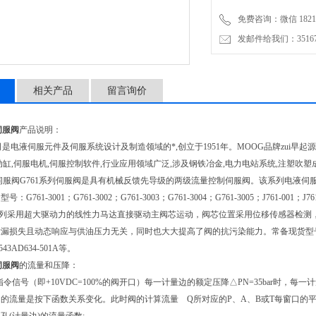
免费咨询：微信 18217
发邮件给我们：3516735
相关产品
留言询价
伺服阀
产品说明：
是电液伺服元件及伺服系统设计及制造领域的*,创立于1951年。MOOG品牌zui早
动缸,伺服电机,伺服控制软件,行业应用领域广泛,涉及钢铁冶金,电力电站系统,注塑吹塑
伺服阀G761系列伺服阀是具有机械反馈先导级的两级流量控制伺服阀。该系列电液
G761-3001；G761-3002；G761-3003；G761-3004；G761-3005；J761-001；J761
34系列采用超大驱动力的线性力马达直接驱动主阀芯运动，阀芯位置采用位移传感器检
损失且动态响应与供油压力无关，同时也大大提高了阀的抗污染能力。常备现货型号：D634-341C；
-543AD634-501A等。
伺服阀
的流量和压降：
指令信号（即+10VDC=100%的阀开口）每一计量边的额定压降△PN=35bar时
的流量是按下函数关系变化。此时阀的计算流量 Q所对应的P、A、B或T每窗口的平均