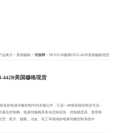
产品展示
>
美国穆格
>
伺服阀
> MOOG伺服阀D633-442B美国穆格现货
3-442B美国穆格现货
公司研发的电液伺服控制中的关键元件，它是一种接受模拟电信号后，
的液压控制阀。电液伺服阀具有动态响应快、控制精度高、使用寿
航空、航天、舰船、冶金、化工等领域的电液伺服控制系统中