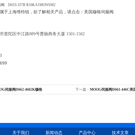
 D633-357B R16KA1MONSM2
属于上海维特锐，欲了解相关产品，请点击：美国穆格伺服阀
市普陀区中江路889号曹杨商务大厦 1501-1502
3
699
OG伺服阀D662-4602K穆格
下一篇：
MOOG伺服阀D661-446C
关于我们
新闻动态
产品中心
技术文章