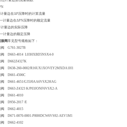
孔(计量边)的流量函数:
PN
]=每一计量边在ΔP压降时的计算流量
n]=每一计量边在ΔPN压降时的额定流量
= 每一计量边的实际压降
]= 每一计量边的额定压降
伺服阀
常见型号规格如下：
 G761-3027B
D663-4014 L03HXBD5NSX4-0
 D662Z4327K
D638-260-0002/R16UX1XOVEY2MXDA1H1
 D661-4506C
 D661-4651/G35J0AA6VSX2HAG
D663-Z4323 K/P03JONF6VSX2-A
 D661-4010
 D956-2017 /E
 D662-4015
D671-0070-0001-P80HDCW6VS92-AEV1M1
 D662-4102