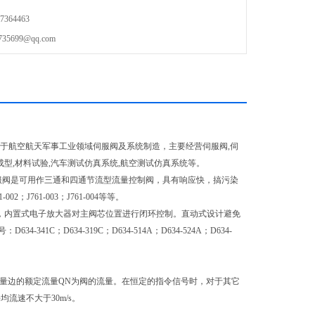
364463
699@qq.com
起源于航空航天军事工业领域伺服阀及系统制造，主要经营伺服阀,伺
成型,材料试验,汽车测试仿真系统,航空测试仿真系统等。
伺服阀是可用作三通和四通节流型流量控制阀，具有响应快，搞污染
-002；J761-003；J761-004等等。
测，内置式电子放大器对主阀芯位置进行闭环控制。直动式设计避免
D634-319C；D634-514A；D634-524A；D634-
，每一计量边的额定流量QN为阀的流量。在恒定的指令信号时，对于其它
流速不大于30m/s。