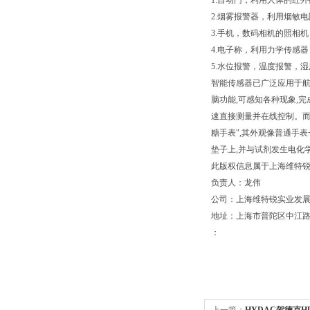
1.自动门，利用人体的红
2.烟雾报警器，利用烟敏
3.手机，数码相机的照相
4.电子称，利用力学传感
5.水位报警，温度报警，
智能传感器已广泛应用于航
脑功能,可感知各种现象,
速直接测量并在线控制。而
糖手表",其外观像普通手
垫子上,并与试剂发生电化
此版权信息属于上海维特锐
负责人：龙伟
公司：上海维特锐实业发
地址：上海市普陀区中江路889
：