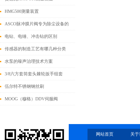
HMG500测量装置
ASCO脉冲膜片阀专为除尘设备的
应用设计
电钻、电锤、冲击钻的区别
传感器的制造工艺有哪几种分类
水泵的噪声治理技术方案
3/8六方套筒套头棘轮扳手组套
伍尔特不锈钢钢丝刷
MOOG（穆格）DDV伺服阀
网站首页
关于