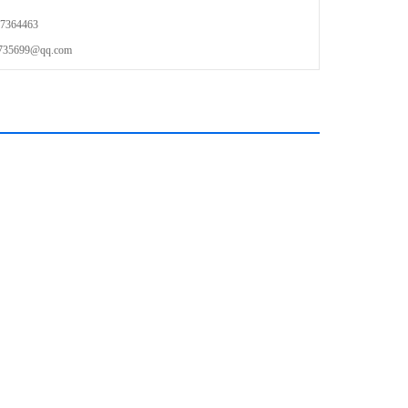
364463
699@qq.com