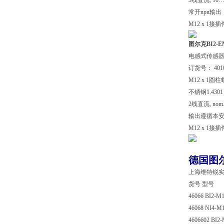
3线直流, 10…
常开npn输出
M12 x 1接插
图尔克BI2-EM
电感式传感
订货号： 4010
M12 x 1圆
不锈钢1.4301
2线直流, nom.
输出遵循本安型DI
M12 x 1接插
德国图尔
上海维特锐实
货号 型号
46066 BI2-M
46068 NI4-M
4606602 BI2