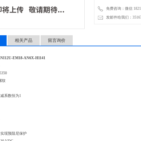
免费咨询：微信 18217
发邮件给我们：3516735
相关产品
留言询价
12U-EM18-AN6X-H1141
器
350
柱螺纹
减系数恒为1
展
来实现预阻尼保护