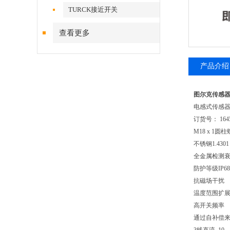
TURCK接近开关
查看更多
产品介绍
图尔克传感器NI
电感式传感
订货号： 1645
M18 x 1圆
不锈钢1.4301
全金属检测衰
防护等级IP68
抗磁场干扰
温度范围扩
高开关频率
通过自补偿