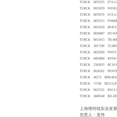
TURCK 6870355 FCS-G1
TURCK 6915670 WSSD-4
TURCK 6870376 FCS-G1
TURCK 6833515 PS600R
TURCK 6914519 BS4151
TURCK 8036087 HT-WAK
TURCK 6611915 TB-4M1
TURCK 3017190 TL50
TURCK 6832930 PS01VR
TURCK 6603896 RSSW-
TURCK 2503035 BC10-M
TURCK 6626202 PKW3M
TURCK 46273 BIM-IKM-
TURCK 15748 BI25-G4
TURCK 6625531 RSC4.5
TURCK 4608540 BI1-EH
上海维特锐实业发
负责人：龙伟