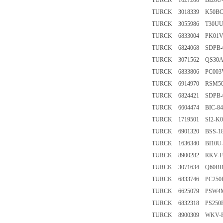
TURCK 1627200 BI20U-
TURCK 3018339 K50B
TURCK 3055986 T30U
TURCK 6833004 PK01VR
TURCK 6824068 SDPB-0
TURCK 3071562 QS30
TURCK 6833806 PC003V
TURCK 6914970 RSM5
TURCK 6824421 SDPB-0
TURCK 6604474 BIC-84
TURCK 1719501 SI2-K0
TURCK 6901320 BSS-1
TURCK 1636340 BI10U-
TURCK 8900282 RKV-F
TURCK 3071634 Q60BB
TURCK 6833746 PC250R
TURCK 6625079 PSW4M
TURCK 6832318 PS250R
TURCK 8900309 WKV-F