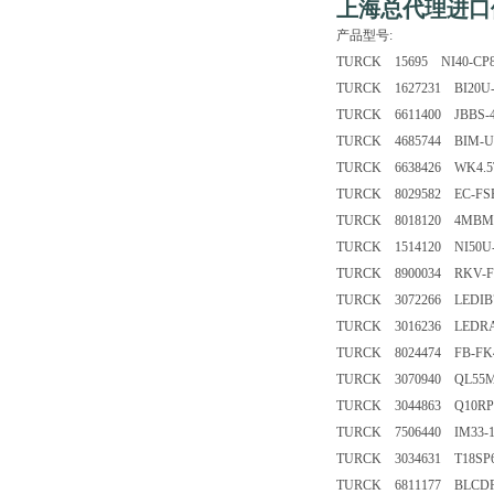
上海总代理进口
产品型号:
TURCK 15695 NI40-CP8
TURCK 1627231 BI20U-
TURCK 6611400 JBBS-4
TURCK 4685744 BIM-UN
TURCK 6638426 WK4.5T-
TURCK 8029582 EC-FSE
TURCK 8018120 4MBM8-
TURCK 1514120 NI50U-
TURCK 8900034 RKV-F
TURCK 3072266 LEDIB
TURCK 3016236 LEDR
TURCK 8024474 FB-FK4
TURCK 3070940 QL55
TURCK 3044863 Q10RP
TURCK 7506440 IM33-1
TURCK 3034631 T18SP
TURCK 6811177 BLCDP