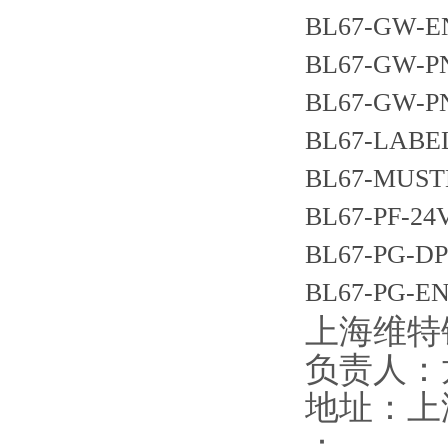
BL67-GW-
BL67-GW-
BL67-GW-
BL67-LABE
BL67-MUS
BL67-PF-
BL67-PG-
BL67-PG-
上海维特
负责人：
地址：上海
：