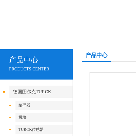
产品中心
产品中心
PRODUCTS CENTER
德国图尔克TURCK
编码器
模块
TURCK传感器