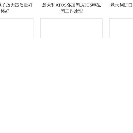
s电子放大器质量好
意大利ATOS叠加阀,ATOS电磁
意大利进口
价格好
阀工作原理
-06/350/V 43
阿托斯比例阀RZMO-AERS-PS-
E-RI-TE-
010
放大器中国