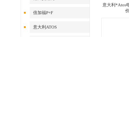
意大利*Ato
倍加福P+F
意大利ATOS
美国威格士VICKERS
美国PARKER（派克）
美国ASCO阿斯卡
德国FESTO费斯托
阿托斯溢流阀 ARE
barksdale巴士德
ACE缓冲器
PHOENIX菲尼克斯