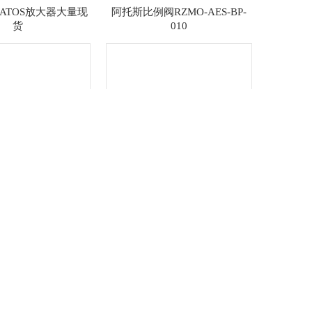
ATOS放大器大量现
阿托斯比例阀RZMO-AES-BP-
货
010
O1H/Q41/TQ25阿托斯
阿托斯RZGO-A*型比例减压阀
一级代理商现货价格
好