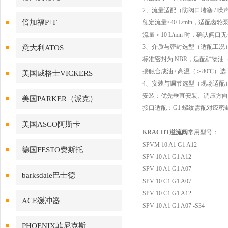
2、流量适配（防阀口堵塞 / 噪
倍加福P+F
额定流量≤40 L/min，适配齿
流量＜10 L/min 时，确认阀口无卡滞
3、介质与密封选型（适配工况
意大利ATOS
标准密封为 NBR，适配矿物油（ISO
接触合成油 / 高温（＞80℃）选
美国威格士VICKERS
4、安装与调节选型（现场适配
安装：优先垂直安装、调压方向
美国PARKER（派克）
接口适配：G1 螺纹需配对应
美国ASCO阿斯卡
KRACHT溢流阀
常用型号：
SPVM 10 A1 G1 A12
德国FESTO费斯托
SPV 10 A1 G1 A12
SPV 10 A1 G1 A07
barksdale巴士德
SPV 10 C1 G1 A07
SPV 10 C1 G1 A12
ACE缓冲器
SPV 10 A1 G1 A07 -S34
PHOENIX菲尼克斯