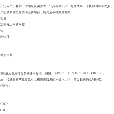
被广泛应用于各种工业领域及实验室。它具有体积小，可靠性高，非接触测量等优点，
司给客户提供多种型号的涡流传感器，能满足各种测量方案。
物理量：
固定部分之间的间隙
偏心
轴向位移
相对热膨胀
胀
制造及使用符合多种通用标准，例如： API 670、DIN 45670 和 ISO 10817-1。
栅后，传感器和前置器也可以在需要防爆的环境下工作，符合相关的欧洲标准。
部分型号：
-000?
0-000