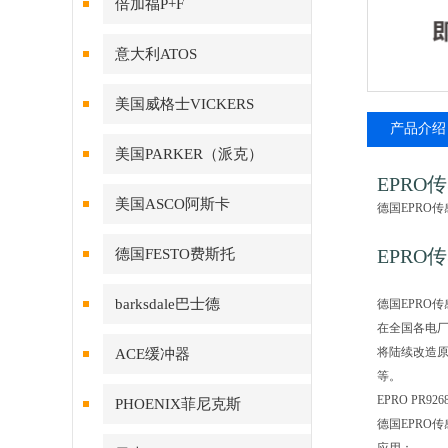
倍加福P+F
意大利ATOS
美国威格士VICKERS
产品介绍
美国PARKER（派克）
EPRO传
美国ASCO阿斯卡
德国EPRO
EPRO传
德国FESTO费斯托
barksdale巴士德
德国EPRO
在全国各电厂
将陆续改造原
ACE缓冲器
等。
EPRO PR926
PHOENIX菲尼克斯
德国EPRO传感器