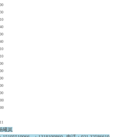
-100
130
010
40
100
140
010
10
100
00
100
00
00
000
000
11
杨曦岚
195519066 ：1318190860 电话：021-32586619