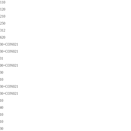
110
120
210
250
312
620
-030+CON021
-030+CON021
31
-000+CON021
30
10
030+CON021
-030+CON021
10
40
10
10
30