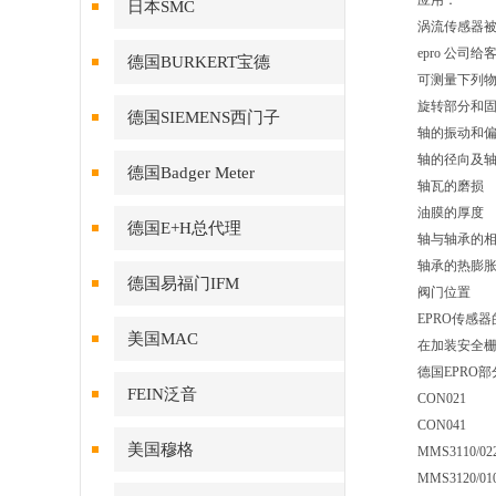
应用：
日本SMC
涡流传感器
epro 公
德国BURKERT宝德
可测量下列
旋转部分和
德国SIEMENS西门子
轴的振动和
轴的径向及
德国Badger Meter
轴瓦的磨损
油膜的厚度
德国E+H总代理
轴与轴承的
轴承的热膨
德国易福门IFM
阀门位置
EPRO传感器的
美国MAC
在加装安全
德国EPRO
FEIN泛音
CON021
CON041
美国穆格
MMS3110/022
MMS3120/01