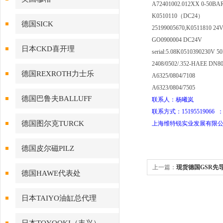
A72401002.012XX 0-50BA
K0510110（DC24）
德国SICK
25199005670,K0511810 24
GO0900004 DC24V
日本CKD喜开理
serial:5.08K0510390230V
2408/0502/.352-HAEE DN80
德国REXROTH力士乐
A6325/0804/7108
A6323/0804/7505
德国巴鲁夫BALLUFF
联系人：杨曦岚
联系方式：15195519066 ：1
德国图尔克TURCK
上海维特锐实业发展有限
德国皮尔磁PILZ
上一篇：
现货德国GSR先
德国HAWE代表处
日本TAIYO油缸总代理