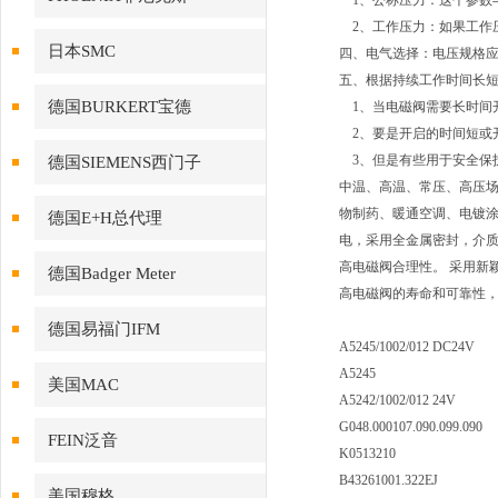
1、公称压力：这个参数
2、工作压力：如果工作压
日本SMC
四、电气选择：电压规格
五、根据持续工作时间长
德国BURKERT宝德
1、当电磁阀需要长时间
2、要是开启的时间短或
3、但是有些用于安全保护
德国SIEMENS西门子
中温、高温、常压、高压
物制药、暖通空调、电镀涂
德国E+H总代理
电，采用全金属密封，介质
高电磁阀合理性。 采用新
德国Badger Meter
高电磁阀的寿命和可靠性，
德国易福门IFM
A5245/1002/012 DC24V
A5245
美国MAC
A5242/1002/012 24V
G048.000107.090.099.090
FEIN泛音
K0513210
B43261001.322EJ
美国穆格