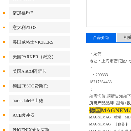
倍加福P+F
意大利ATOS
产品介绍
相
美国威格士VICKERS
：龙伟
美国PARKER（派克）
地址：
上海市普陀区中江路
：
美国ASCO阿斯卡
：200333
18
217364463
德国FESTO费斯托
：
如需询价,烦请告知如下
barksdale巴士德
所需产品品牌+型号+数量
德国MAGNEMA
ACE缓冲器
MAGNEMAG 喷嘴 MD
MAGNEMAG 计数器卡 
PHOENIX菲尼克斯