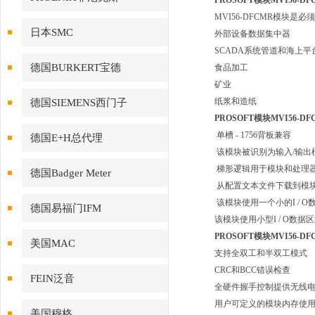
PROSOFT模块MVI56-DF
MVI56-DFCMR模块是
日本SMC
外部设备数据集中器
SCADA系统管道和海上平
德国BURKERT宝德
食品加工
矿业
纸浆和造纸
德国SIEMENS西门子
PROSOFT模块MVI56-DF
单槽 - 1756背板兼容
德国E+H总代理
该模块被识别为输入/输出
梯形逻辑用于模块和处理
德国Badger Meter
从配置文本文件下载到模
该模块使用一个小的I / O
德国易福门IFM
该模块使用小型I / O数据区
PROSOFT模块MVI56-DF
美国MAC
支持全双工和半双工模式
CRC和BCC错误检查
FEIN泛音
全硬件握手控制提供无线
用户可定义的模块内存使用
美国穆格