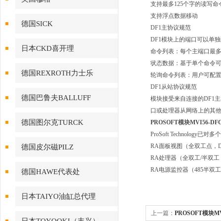
支持最多125个字的读写命
支持浮点数据移动
德国SICK
DF1主协议规范
DF1模块上的端口可以单
日本CKD喜开理
命令列表：每个主端口最多
状态数据：基于单个命令
德国REXROTH力士乐
轮询命令列表：用户可配
DF1从站协议规范
德国巴鲁夫BALLUFF
模块接受来自连接的DF1
口或处理器从网络上的其他
德国图尔克TURCK
PROSOFT模块MVI56-DF
ProSoft Techno
RA面板视图（全双工点，
德国皮尔磁PILZ
RA处理器（全双工/半双工
RA电源监控器（485半双
德国HAWE代表处
日本TAIYO油缸总代理
上一篇：
PROSOFT模块MV