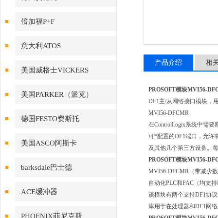
倍加福P+F
意大利ATOS
产品介绍
相
美国威格士VICKERS
PROSOFT模块MVI56-DF
美国PARKER（派克）
DF1主/从网络接口模块，用于C
MVI56-DFCMR
德国FESTO费斯托
在ControlLogix系
可*配置的DF1端口，允许
美国ASCO阿斯卡
及其他几个第三方设备。
PROSOFT模块MVI56-DF
barksdale巴士德
MVI56-DFCMR（带减
自动化PLC和PAC（均支
ACE缓冲器
该模块有两个支持DF1协议
库用于在处理器和DF1网
PHOENIX菲尼克斯