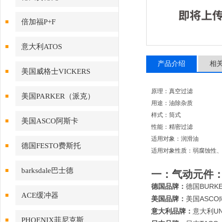
倍加福P+F
意大利ATOS
产品介绍
相
美国威格士VICKERS
原理：真空过滤
美国PARKER（派克）
用途：油除杂质
样式：筒式
美国ASCO阿斯卡
性能：精密过滤
适用对象：润滑油
德国FESTO费斯托
适用对象性质：弱腐蚀性
barksdale巴士德
一：气动元件
BURK
德国品牌：
德国
ACE缓冲器
ASCO
美国品牌：
美国
U
意大利品牌：
意大利
PHOENIX菲尼克斯