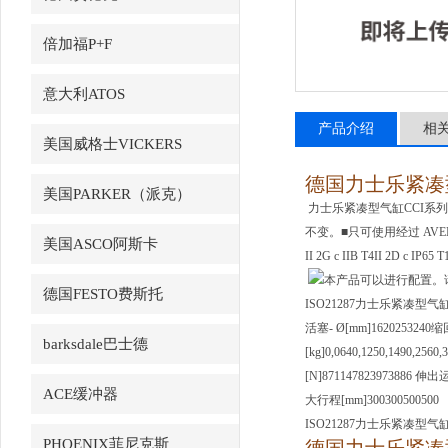
倍加福P+F
意大利ATOS
产品介绍
相
美国威格士VICKERS
德国力士乐紧凑
美国PARKER（派克）
力士乐紧凑型气缸CCI系列
不变。■只可使用经过 AVE
美国ASCO阿斯卡
II 2G c IIB T4II 2D c
本产品可以进行配置。请
德国FESTO费斯托
ISO21287力士乐紧凑型气
活塞- Ø[mm]1620253240
barksdale巴士德
[kg]0,0640,1250,1490,2
[N]871147823973886 伸出运
ACE缓冲器
大行程[mm]300300500500
ISO21287力士乐紧凑型气
PHOENIX菲尼克斯