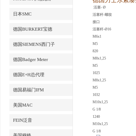
德国力士乐紧凑
活塞- Ø
日本SMC
活塞杆-螺纹
接口
德国BURKERT宝德
活塞杆-Ø16
M6x1
M5
德国SIEMENS西门子
820
M8x1,25
德国Badger Meter
M5
1025
德国E+H总代理
M8x1,25
M5
德国易福门IFM
1032
M10x1,25
美国MAC
G 1/8
1240
FEIN泛音
M10x1,25
G 1/8
美国穆格