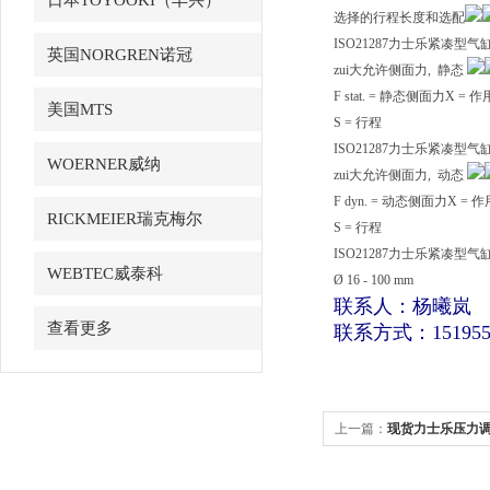
日本TOYOOKI（丰兴）
选择的行程长度和选配
ISO21287力士乐紧凑型气
英国NORGREN诺冠
zui大允许侧面力, 静态
F stat. = 静态侧面力X
美国MTS
S = 行程
ISO21287力士乐紧凑型气
WOERNER威纳
zui大允许侧面力, 动态
F dyn. = 动态侧面力X
RICKMEIER瑞克梅尔
S = 行程
ISO21287力士乐紧凑型气
WEBTEC威泰科
Ø 16 - 100 mm
联系人：杨曦岚
查看更多
联系方式：15195519
上一篇：
现货力士乐压力