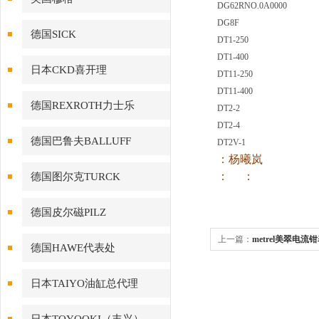
DG62RNO.0A0000
DG8F
德国SICK
DT1-250
DT1-400
日本CKD喜开理
DT11-250
DT11-400
德国REXROTH力士乐
DT2-2
DT2-4
德国巴鲁夫BALLUFF
DT2V-1
：杨曦岚
： ：
德国图尔克TURCK
德国皮尔磁PILZ
上一篇：
metrel美翠电流钳
德国HAWE代表处
日本TAIYO油缸总代理