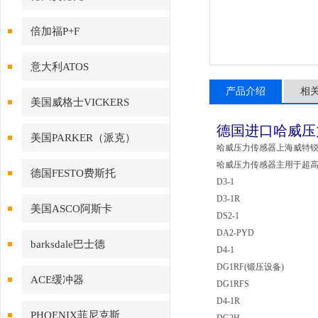
倍加福P+F
意大利ATOS
产品介绍
相
美国威格士VICKERS
德国进口哈威压力
美国PARKER（派克）
哈威压力传感器上海威特
哈威压力传感器主用于超高压
德国FESTO费斯托
D3-1
D3-1R
美国ASCO阿斯卡
DS2-1
DA2-PYD
barksdale巴士德
D4-1
DG1RF(锻压设备)
ACE缓冲器
DG1RFS
D4-1R
PHOENIX菲尼克斯