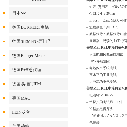
美翠METREL电流钳表MD9
- 钳表+万用表：400AAC/
日本SMC
- 钳口尺寸：26mm
- In-rush：Crest-MAX 
德国BURKERT宝德
- 温度测量：到 537℃
- 数据保持：数据保持功
- 显示器：易读的 LCD 屏幕
德国SIEMENS西门子
美翠METREL电流钳表MD9
- 太阳能和风能系统测试
德国Badger Meter
- UPS 系统测试
- 电池效率系统测试
德国E+H总代理
- 高水平的工业测试
- 大电流的电气测试
德国易福门IFM
美翠METREL电流钳表MD9
- 电流钳 MD9225
美国MAC
- 带探头的测试线，2 件
- K 型热电偶探头
FEIN泛音
- 1.5V 电池，AAA 型，2 
- 包装袋
美国穆格