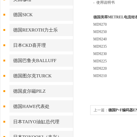
- 使用说明书
德国SICK
德国美翠METREL电流钳
MD9270
德国REXROTH力士乐
MD9250
MD9240
日本CKD喜开理
MD9235
MD9230
德国巴鲁夫BALLUFF
MD9225
MD9220
德国图尔克TURCK
MD9210
德国皮尔磁PILZ
德国HAWE代表处
上一篇：
德国P+F编码器ENI5
RC2
日本TAIYO油缸总代理