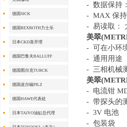
- 数据保
德国SICK
- MAX 
- 易读取： 大
德国REXROTH力士乐
美翠(METR
日本CKD喜开理
- 可在小环
德国巴鲁夫BALLUFF
- 通用用途
- 三相机械
德国图尔克TURCK
美翠(METR
德国皮尔磁PILZ
- 电流钳 MD
德国HAWE代表处
- 带探头的
- 3V 电池
日本TAIYO油缸总代理
- 包装袋