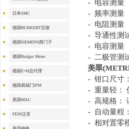
- 电容测量
- 频率测量
日本SMC
- 电阻测量
德国BURKERT宝德
- 导通性测
德国SIEMENS西门子
- 电容测量
- 二极管测
德国Badger Meter
美翠(METR
德国E+H总代理
- 钳口尺寸：
德国易福门IFM
- 重量轻： 仅
- 高规格：
美国MAC
- 自动量程
FEIN泛音
- 相对置
美国穆格