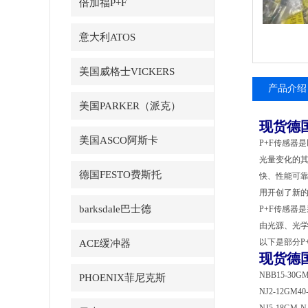
倍加福P+F
意大利ATOS
美国威格士VICKERS
产品介绍
美国PARKER（派克）
现货德
美国ASCO阿斯卡
P+F传感器
光量变化的
德国FESTO费斯托
快、性能可靠
用开创了新
barksdale巴士德
P+F传感器
由光源、光
以下是部分P
ACE缓冲器
现货德
NBB15-30GM
PHOENIX菲尼克斯
NJ2-12GM40