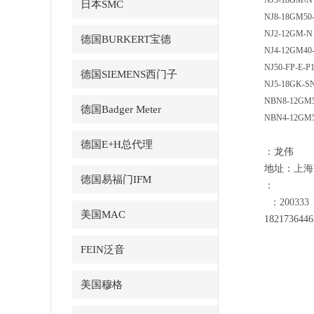
NJ5-18GM-N
日本SMC
NJ8-18GM50
NJ2-12GM-N
德国BURKERT宝德
NJ4-12GM40
NJ50-FP-E-P
德国SIEMENS西门子
NJ5-18GK-S
NBN8-12GM5
德国Badger Meter
NBN4-12GM5
德国E+H总代理
：龙伟
地址：
上海
德国易福门IFM
：
：200333
美国MAC
18
21736446
FEIN泛音
美国穆格