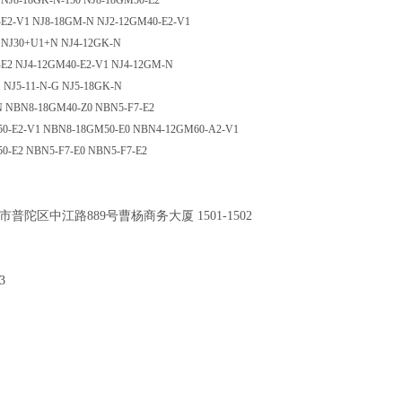
 NJ8-18GK-N-150 NJ8-18GM50-E2
-E2-V1 NJ8-18GM-N NJ2-12GM40-E2-V1
 NJ30+U1+N NJ4-12GK-N
-E2 NJ4-12GM40-E2-V1 NJ4-12GM-N
1 NJ5-11-N-G NJ5-18GK-N
N NBN8-18GM40-Z0 NBN5-F7-E2
0-E2-V1 NBN8-18GM50-E0 NBN4-12GM60-A2-V1
0-E2 NBN5-F7-E0 NBN5-F7-E2
市普陀区中江路889号曹杨商务大厦 1501-1502
3