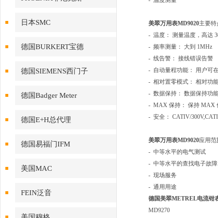
- 温度测量
日本SMC
美翠万用表MD9020
主要特
- 温度： 测量温度，高达 3
德国BURKERT宝德
- 频率测量： 大到 1MHz
- 线告警： 接线错误告警
- 自动量程功能： 用户
德国SIEMENS西门子
- 相对置零模式： 相对
- 数据保持： 数据保持
德国Badger Meter
- MAX 保持： 保持 M
- 安全： CATIV/300V,CATI
德国E+H总代理
美翠万用表MD9020
应用范
德国易福门IFM
- 中等水平的电气测试
- 中等水平的查找电子故障
美国MAC
- 现场服务
- 通用用途
FEIN泛音
德国美翠METREL电流钳
MD9270
美国穆格