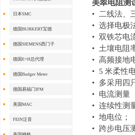
美翠电阻测试
• 二线法
日本SMC
• 选择电极
德国BURKERT宝德
• 双铁芯
德国SIEMENS西门子
• 土壤电阻率测
• 高频接地电阻
德国E+H总代理
• 5 米柔
德国Badger Meter
• 多采用
德国易福门IFM
• 电流测
• 连续性测量 
美国MAC
• 地电位；
FEIN泛音
• 跨步电
美国穆格