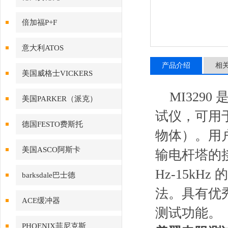
倍加福P+F
意大利ATOS
产品介绍
相
美国威格士VICKERS
MI329
美国PARKER（派克）
试仪，可用
德国FESTO费斯托
物体）。用户
美国ASCO阿斯卡
输电杆塔的
Hz-15kH
barksdale巴士德
法。具有优
ACE缓冲器
测试功能。
PHOENIX菲尼克斯