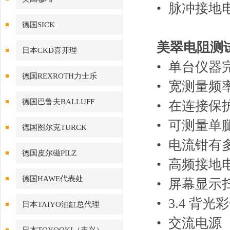
• 脉冲接地电
德国SICK
美翠电阻测试
日本CKD喜开理
• 单台仪
德国REXROTH力士乐
• 宽测量频率
德国巴鲁夫BALLUFF
• 在连接
• 可测量
德国图尔克TURCK
• 电流钳
德国皮尔磁PILZ
• 高频接地电
德国HAWE代表处
• 屏幕显示
• 3.4 
日本TAIYO油缸总代理
• 交流电源