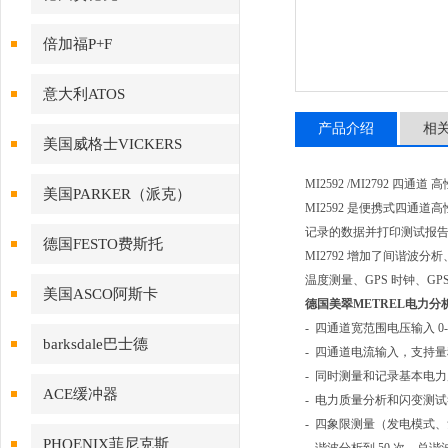
倍加福P+F
意大利ATOS
产品介绍
相
美国威格士VICKERS
MI2592 /MI2792 四
美国PARKER（派克）
MI2592 是便携式四通道高
记录的数据并打印测试报
德国FESTO费斯托
MI2792 增加了间谐波
温度测量、GPS 时钟、GP
美国ASCO阿斯卡
德国美翠METREL电力分析仪
- 四通道宽范围电压输入 0-1
barksdale巴士德
- 四通道电流输入，支持
- 同时测量和记录基本电力质
ACE缓冲器
- 电力质量分析和闪变测试
- 四象限测量（发电模式
PHOENIX菲尼克斯