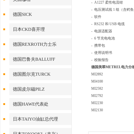
- A1227 柔性电流钳
- 电压测试线 1 组（含
德国SICK
- 软件
- RS232 和 USB 电缆
日本CKD喜开理
- 电源适配器
- 6 节充电电池
德国REXROTH力士乐
- 携带包
- 使用说明书
德国巴鲁夫BALLUFF
- 校验报告
德国美翠METREL电力分
德国图尔克TURCK
MI2892
MI4100
MI2592
德国皮尔磁PILZ
MI2792
MI2230
德国HAWE代表处
MI2130
日本TAIYO油缸总代理