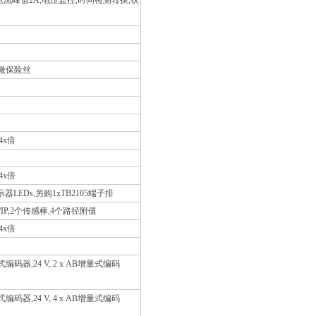
,电流峰值2A,电压监控,时间检测转换,状
成微保险丝
4x倍
4x倍
LEDs,另购1xTB2105端子排
/IP,2个传感棒,4个路径附值
4x倍
式编码器,24 V, 2 x AB增量式编码
式编码器,24 V, 4 x AB增量式编码