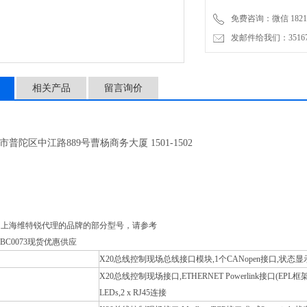
免费咨询：微信 18217
发邮件给我们：3516735
相关产品
留言询价
市普陀区中江路889号曹杨商务大厦 1501-1502
司上海
维特锐
代理的品牌的部分型号，请参考
0BC0073现货优惠供应
X20总线控制现场总线接口模块,1个CANopen接口,状态显示器
X20总线控制现场接口,ETHERNET Powerlink接口(EPL框
LEDs,2 x RJ45连接