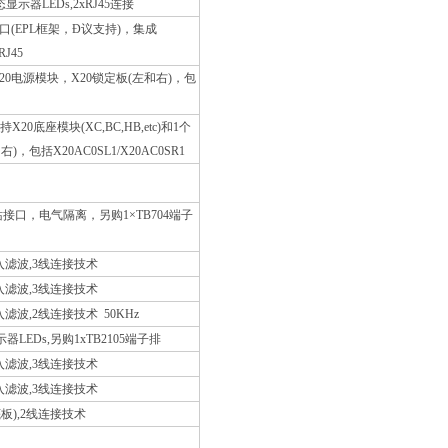
态显示器LEDs,2xRJ45连接
接口(EPL框架，Ð­议支持)，集成
J45
)和X20电源模块，X20锁定板(左和右)，包
底座模块(XC,BC,HB,etc)和1个
右)，包括X20AC0SL1/X20AC0SR1
主站接口，电气隔离，另购1×TB704端子
输入滤波,3线连接技术
输入滤波,3线连接技术
入滤波,2线连接技术 50KHz
LEDs,另购1xTB2105端子排
输入滤波,3线连接技术
输入滤波,3线连接技术
色底板),2线连接技术