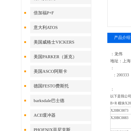
倍加福P+F
意大利ATOS
产品介绍
美国威格士VICKERS
：龙伟
美国PARKER（派克）
地址：
上海
：
美国ASCO阿斯卡
：200333
德国FESTO费斯托
：
以下是我公
barksdale巴士德
B+R 模块X2
X20BC0073
ACE缓冲器
X20BC0083
PHOENIX菲尼克斯