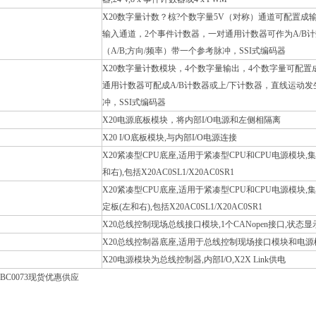
X20数字量计数？椋?个数字量5V（对称）通道可配置成
输入通道，2个事件计数器，一对通用计数器可作为A/B
（A/B;方向/频率）带一个参考脉冲，SSI式编码器
X20数字量计数模块，4个数字量输出，4个数字量可配
通用计数器可配成A/B计数器或上/下计数器，直线运动发生
冲，SSI式编码器
X20电源底板模块，将内部I/O电源和左侧相隔离
X20 I/O底板模块,与内部I/O电源连接
X20紧凑型CPU底座,适用于紧凑型CPU和CPU电源模块,集成
和右),包括X20AC0SL1/X20AC0SR1
X20紧凑型CPU底座,适用于紧凑型CPU和CPU电源模块,集成R
定板(左和右),包括X20AC0SL1/X20AC0SR1
X20总线控制现场总线接口模块,1个CANopen接口,状态显示器
X20总线控制器底座,适用于总线控制现场接口模块和电源模
X20电源模块为总线控制器,内部I/O,X2X Link供电
0BC0073现货优惠供应