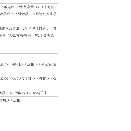
输入或输出，2个数字量24V（非对称）
计数器或上/下计数器，直线运动发生器
置成输入或输出，2个事件计数器，一对
器（A/B;方向/频率）带2个参考脉
RS232接口,X20连接,X20锁定板(左
S232和CAN接口, X20连接,X20锁
LEDs,另购1xTB2105端子排
块,X20连接