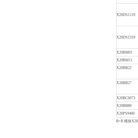
X20DS1119
X20DS1319
X20BM01
X20BM11
X20BB22
X20BB27
X20BC0073
X20BB80
X20PS9400
B+R 模块X2