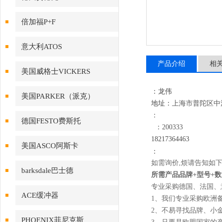
倍加福P+F
意大利ATOS
产品介绍
相
美国威格士VICKERS
：龙伟
美国PARKER（派克）
地址：
上海市普陀区中江路
：
德国FESTO费斯托
：200333
18
217364463
美国ASCO阿斯卡
：
如需询价,烦请告知如下
barksdale巴士德
所需产品品牌+型号+数量
专业采购德国、法国、
ACE缓冲器
1、我们
专业采购欧洲
2、不易寻找品牌、小
PHOENIX菲尼克斯