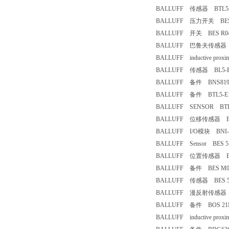
BALLUFF 传感器 BTL5-T1
BALLUFF 压力开关 BES516
BALLUFF 开关 BES R04
BALLUFF 巴鲁夫传感器 BTL
BALLUFF inductive proxi
BALLUFF 传感器 BL5-E10
BALLUFF 备件 BNS819-
BALLUFF 备件 BTL5-E17
BALLUFF SENSOR BTL
BALLUFF 位移传感器 BTL5
BALLUFF I/O模块 BNI-PB
BALLUFF Sensor BES 51
BALLUFF 位置传感器 BTL5-
BALLUFF 备件 BES M08
BALLUFF 传感器 BES 516-2
BALLUFF 漫反射传感器 BO
BALLUFF 备件 BOS 21M
BALLUFF inductive proxim